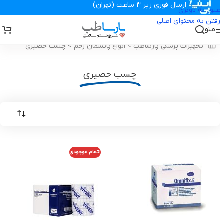
ارسال فوری زیر 3 ساعت (تهران)
عبور به ناوبری
رفتن به محتوای اصلی
منو
تجهیزات پزشکی پارساطب
>
انواع پانسمان زخم
>
چسب حصیری
چسب حصیری
اتمام موجودی