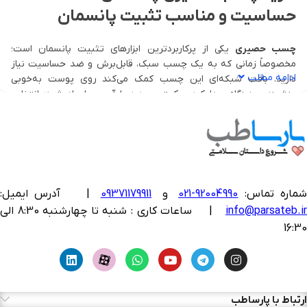
حساسیت و مناسب تثبیت پانسمان
چسب حصیری
یکی از پرکاربردترین ابزارهای تثبیت پانسمان است؛
مخصوصاً زمانی که به یک چسب سبک، قابل‌برش و ضد حساسیت نیاز
ادامه مطلب
دارید. بافت شبکه‌ای این چسب کمک می‌کند روی پوست به‌خوبی
بنشیند و هنگام جدا کردن، کمترین درد یا آسیب ایجاد شود؛ انتخابی
ایده‌آل برای پوست‌های حساس.
در تجهیزات پزشکی پارساطب مجموعه‌ای از
چسب های حصیری
در
عرض‌های مختلف تهیه شده تا برای زخم‌های کوچک تا نواحی جراحی و
زخم بستر، امکان انتخاب بهترین گزینه وجود داشته باشد.
ماره تماس:
92004990-021
و
09371179911
|
آدرس ایمیل:
چسب حصیری ساده:
مناسب برای تثبیت انواع
پانسمان های آماده
و
info@parsateb.i
| ساعات کاری : شنبه تا چهارشنبه 8:30 الی
یا استفاده عمومی.
چسب حصیری ضد حساسیت:
برای بیمارانی که دارای پوست حساس
16:30
هستند.
💡 نیاز به مشاوره تخصصی زخم دارید؟
ارتباط با پارساطب