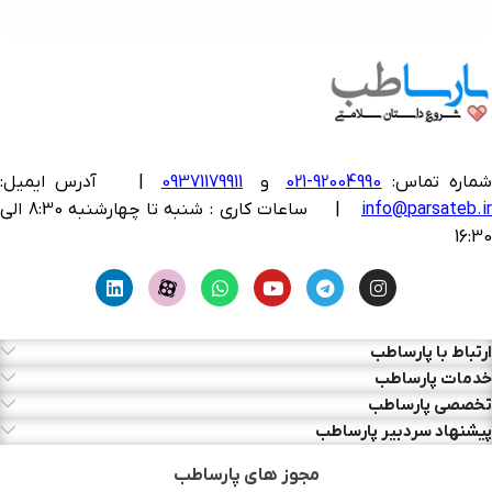
ماره تماس:
92004990-021
و
09371179911
|
آدرس ایمیل:
info@parsateb.i
| ساعات کاری : شنبه تا چهارشنبه 8:30 الی
16:30
ارتباط با پارساطب
خدمات پارساطب
تخصصی پارساطب
پیشنهاد سردبیر پارساطب
مجوز های پارساطب