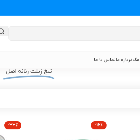
امگ
درباره ما
تماس با ما
لت زنانه"
تیغ ژیلت زنانه اصل
گن لیپوماتیک
گن ابدومینوپلا
حی
گن لیپوماتیک و لیفت ران و باسن
نوار و ورق سی
 باسن
گن لیپوماتیک شکم و پهلو و پشت
گن لیپوساکشن 
-33%
-16%
قایان
گن لیپوماتیک بازو ( براکیوپلاستی )