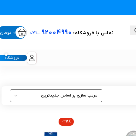
92004990
0
تومان
تماس با فروشگاه:
–
021
فروشگاه
ستی
لیکون شیت
غبغب و لیفت صورت
-27%