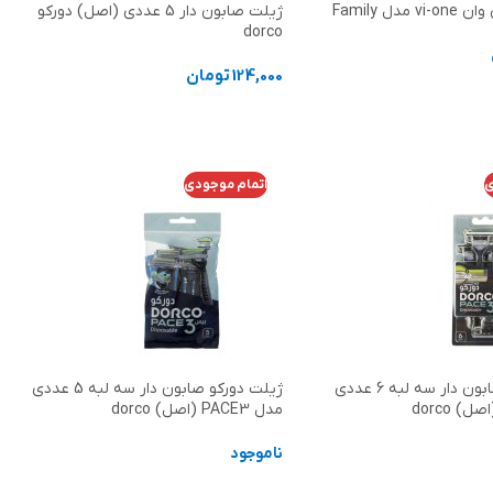
دل Family
ژیلت صابون دار 5 عددی (اصل) دورکو
dorco
124,000
تومان
د خرید
افزودن به سبد خرید
ی
اتمام موجودی
ژیلت دورکو صابون دار سه لبه 6 عددی
ژیلت دورکو صابون دار سه لبه 5 عددی
مدل PACE3 (اصل) dorco
ناموجود
ر
اطلاعات بیشتر