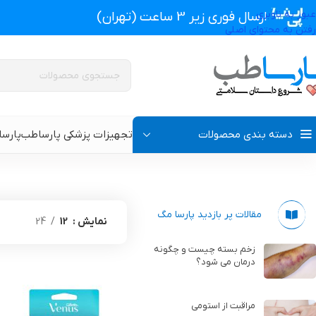
عبور به ناوبری
ارسال فوری زیر 3 ساعت (تهران)
رفتن به محتوای اصلی
دسته بندی محصولات
تجهیزات پزشکی پارساطب
پارس
تجهیزات پزشکی پارساطب
>
محصولات برچسب خورده "خرید و قیمت تیغ ژی
پروتز اکسترنال و سوتین پروتز دار
سوتین طبی
مقالات پر بازدید پارسا مگ
نمایش
12
24
گن بعد از جراحی مردانه
سوتین طبی بعد از جرا
زخم بسته چیست و چگونه
درمان می شود؟
گن بعد از جراحی زنانه
گن تزریق چربی و پروتز
مراقبت از استومی
گن لاغری و گن بعد از زایمان
گن ژنیکوماستی سینه آ