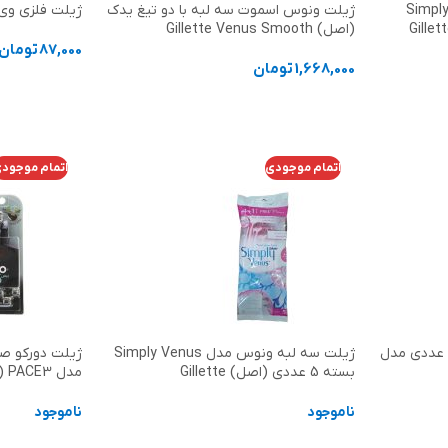
یلت پفکی دو لبه ونوس مدل Simply
ژیلت ونوس اسموت سه لبه با دو تیغ یدک
ژیلت فلزی وی وان vi-one م
(اصل) Gillette Venus Smooth
87,000
تومان
1,668,000
تومان
افزودن به سب
افزودن به سبد خرید
اتمام موجودی
اتمام موجود
ژیلت دورکو صابون دار دولبه 5 عددی مدل
ژیلت سه لبه ونوس مدل Simply Venus
بسته 5 عددی (اصل) Gillette
مدل PACE3 (اصل) dorco
ناموجود
ناموجود
اطلاعات بیشتر
اطلاعات بیشت