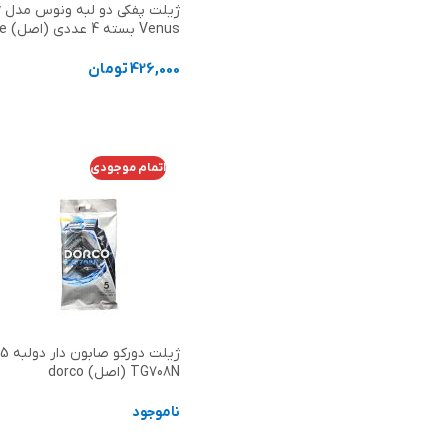
ژ
Venus بسته 4 عددی (اصل) Gillette
426,000
تومان
افزودن به سبد خرید
اتمام موجودی
TG708N (اصل) dorco
ناموجود
اطلاعات بیشتر