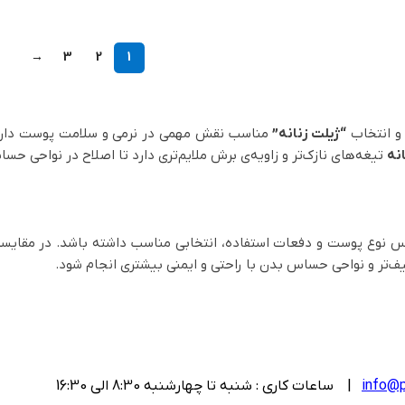
→
3
2
1
 و انتخاب
“ژیلت زنانه”
مناسب نقش مهمی در نرمی و سلامت پوست دار
نه
تیغه‌های نازک‌تر و زاویه‌ی برش ملایم‌تری دارد تا اصلاح در نواحی ح
ساس نوع پوست و دفعات استفاده، انتخابی مناسب داشته باشد. در مقایس
طیف‌تر و نواحی حساس بدن با راحتی و ایمنی بیشتری انجام شود.
کاربرد دارند. این مدل‌ها سبک، اقتصادی و بهداشتی‌اند.
غه‌های قابل تعویض عرضه می‌شوند و گزینه‌ای حرفه‌ای‌تر برای استفاده‌ی 
طراحی منعطف، اصلاحی نرم و دقیق را برای پوست بدن فراهم می‌کنند.
info@p
| ساعات کاری : شنبه تا چهارشنبه 8:30 الی 16:30