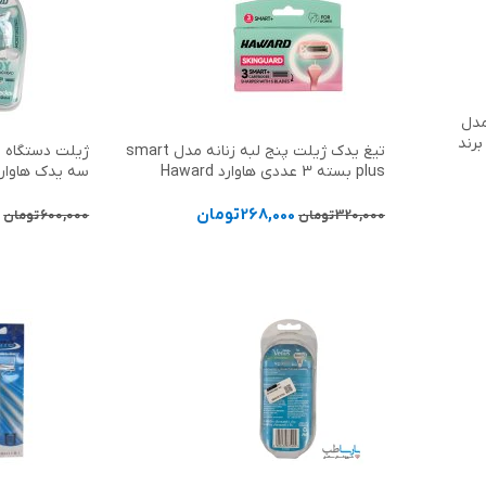
مدل
ل) برند
تیغ یدک ژیلت پنج لبه زنانه مدل smart
plus بسته 3 عددی هاوارد Haward
سه یدک هاوارد ward
268,000
تومان
0
320,000
تومان
600,000
تومان
افزودن به سبد خرید
افزودن به سب