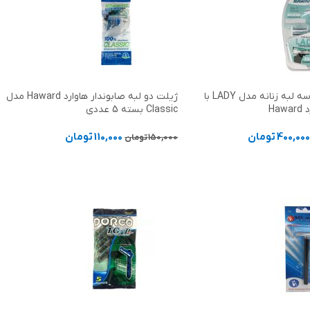
ژیلت دستگاه سه لبه زنانه مدل LADY با
ژیلت دو لبه صابوندار هاوارد Haward مدل
Ha
Classic بسته 5 عددی
400,00
تومان
110,000
تومان
150,000
تومان
د خرید
افزودن به سبد خرید