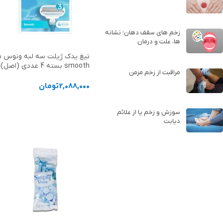
زخم های سقف دهان؛ نشانه
ها، علت و درمان
تیغ یدک ژیلت سه لبه ونوس 
smooth بسته 4 عددی (اص
مراقبت از زخم مزمن
Gillette
2,088,000
تومان
افزودن به سبد خرید
سوزش و زخم پا از علائم
دیابت