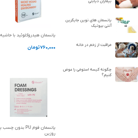
بیماران دیابتی
پانسمان های نوین جایگزین
آنتی بیوتیک
پانسمان هیدروکلوئید با حاشیه
مراقبت از زخم در خانه
760,000
تومان
انتخاب گزینه ها
چگونه کیسه استومی را عوض
کنیم؟
پانسمان فوم PU بدون چ
روزین