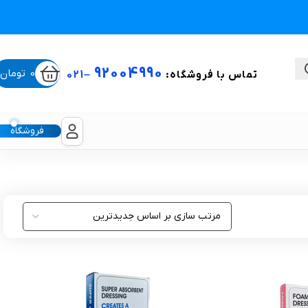
92004990
0
تومان
تماس با فروشگاه:
–
021
فروشگاه
ستی
لیکون شیت
غبغب و لیفت صورت