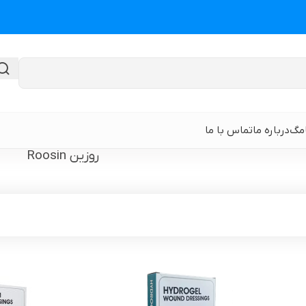
امگ
درباره ما
تماس با ما
روزین Roosin
گن لیپوماتیک
گن ابدومینوپلا
حی
گن لیپوماتیک و لیفت ران و باسن
نوار و ورق سی
 باسن
گن لیپوماتیک شکم و پهلو و پشت
گن لیپوساکشن 
قایان
گن لیپوماتیک بازو ( براکیوپلاستی )