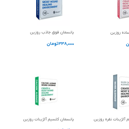
پانسمان فوق جاذب روزین
اده روزین
338,000
تومان
ن
انتخاب گزینه ها
 ها
 آلژینات نقره روزین
پانسمان کلسیم آلژینات روزین