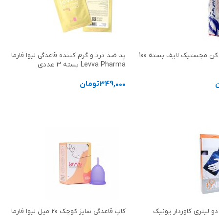
پد آرایش پاک کن مجستیک لایف بسته 100
پد ضد درد و گرم کننده قاعدگی لیوا فارما
Levva Pharma بسته 3 عددی
349,000
تومان
د خرید
افزودن به سبد خرید
و لیتری کاوردار یونیک
کاپ قاعدگی سایز کوچک 20 میل لیوا فارما