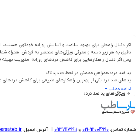
اگر دنبال راه‌حلی برای بهبود سلامت و آسایش روزانه خودتون هستید، ای
دقیق به هر زیر دسته و معرفی ویژگی‌های منحصر به فردش، همراه شما ه
پس اگر دنبال راهکارهایی برای کاهش دردهای روزانه، مدیریت بهینه قا
پد ضد درد: همراهی مطمئن در لحظات دردناک
پدهای ضد درد یکی از بهترین راهکارهای طبیعی برای کاهش دردهای عضلا
ادامه مطلب
🔹
ویژگی‌های پد ضد درد:
تسکین سریع درد
استفاده آسان و بهداشتی
مناسب برای استفاده در منزل و محیط کار
طراحی ارگونومیک برای راحتی بیشتر
شماره تماس:
92004990-021
و
09371179911
|
آدرس ایمیل:
arsateb.ir