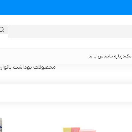
امگ
درباره ما
تماس با ما
ن
محصولات بهداشت بانوان
گن لیپوماتیک
گن ابدومینوپلا
حی
گن لیپوماتیک و لیفت ران و باسن
نوار و ورق سی
 باسن
گن لیپوماتیک شکم و پهلو و پشت
گن لیپوساکشن 
قایان
گن لیپوماتیک بازو ( براکیوپلاستی )