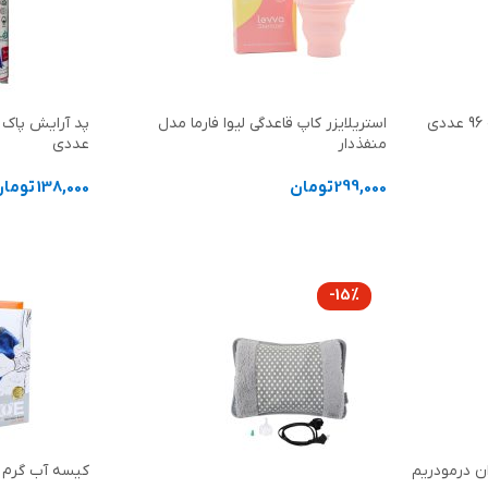
استریلایزر کاپ قاعدگی لیوا فارما مدل
منفذدار
عددی
299,000
تومان
138,000
تومان
انتخاب گزینه ها
افزودن به سب
-15%
ن درمودریم
کیسه آب گرم د