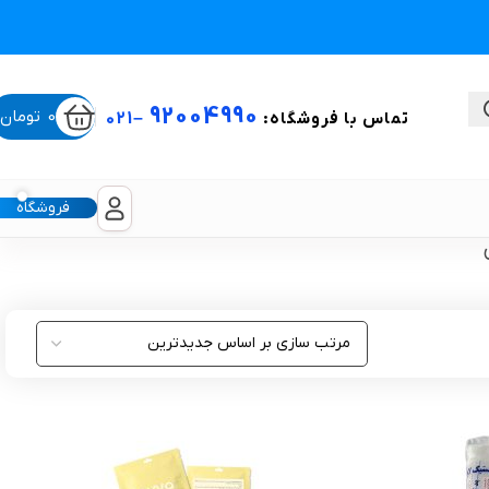
92004990
0
تومان
تماس با فروشگاه:
–
021
فروشگاه
ستی
لیکون شیت
غبغب و لیفت صورت