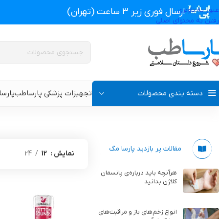
عبور به ناوبری
ارسال فوری زیر 3 ساعت (تهران)
رفتن به محتوای اصلی
دسته بندی محصولات
تجهیزات پزشکی پارساطب
پارس
تجهیزات پزشکی پارساطب
>
محصولات بهداشتی
>
محصولات بهداشت بانوا
پروتز اکسترنال و سوتین پروتز دار
سوتین طبی
مقالات پر بازدید پارسا مگ
نمایش
12
24
گن بعد از جراحی مردانه
سوتین طبی بعد از جرا
هرآنچه باید درباره‌ی پانسمان
کلاژن بدانید
گن بعد از جراحی زنانه
گن تزریق چربی و پروتز
انواع زخم‌های باز و مراقبت‌های
گن لاغری و گن بعد از زایمان
گن ژنیکوماستی سینه آ