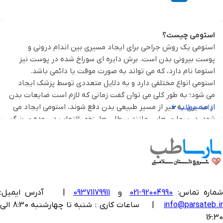
استومی چیست؟
استومی یک روش جراحی برای ایجاد مسیری بین اندام درونی و
پوست بیرونی بدن است. برش دایره ای سوراخ شده در پوست نیز
استوما نام دارد، که می تواند به صورت موقت یا دائمی باشد.
استومی انواع مختلفی دارد و به دلایل متعددی توسط پزشک ایجاد
می شود؛ به طور کلی می توان گفت زمانی که لازم است ضایعات بدن
از مسیری به غیر از مسیر طبیعی بدن دفع شوند، استومی ایجاد می
ادامه مطلب
شود. در بیماری هایی مانند سرطان ها، زخم، التهاب در روده ی بزرگ،
انسداد روده، بی اختیاری در مدفوع یا ادرار، یا التهاب کیسه های
دیواره روده ، جراحی استومی به کار گرفته می شود. در ادامه،
انواع
استومی
را بررسی کرده و
محصولات استومی
مورد نیاز افراد دارای
استوما را نیز معرفی می کنیم.
انواع استومی
کلوستومی و ایلئوستومی و اورئوستومی، سه نوع از جراحی استومی
ماره تماس:
92004990-021
و
09371179911
|
آدرس ایمیل:
هستند که بسته به مشکل در اندام های بدن ایجاد می شوند. البته
info@parsateb.i
| ساعات کاری : شنبه تا چهارشنبه 8:30 الی
هر یک از این نوع استومی ها، خود روش ها و انواع مختلفی دارند.
16:30