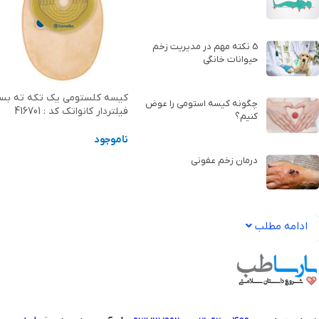
5 نکته مهم در مدیریت زخم
حیوانات خانگی
کيسه كلستومی يک تكه ته بس
چگونه کیسه استومی را عوض
فيلتردار کانواتک کد : 416701
کنیم؟
ناموجود
درمان زخم عفونی
اطلاعات بیشتر
ادامه مطلب