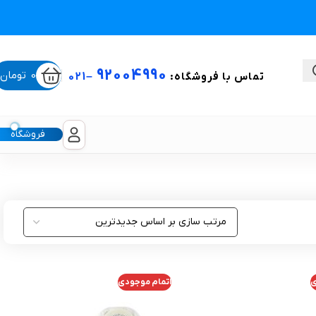
92004990
0
تومان
تماس با فروشگاه:
–
021
فروشگاه
ستی
لیکون شیت
غبغب و لیفت صورت
ی
اتمام موجودی