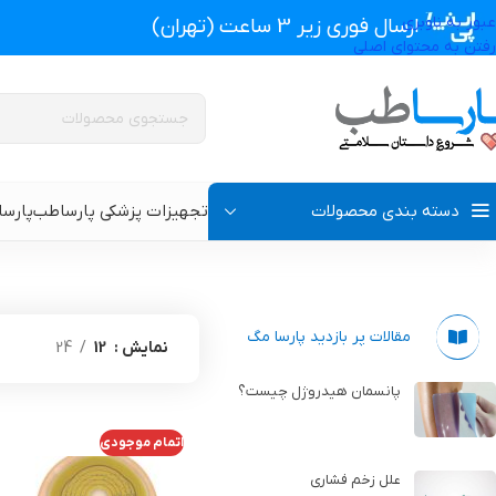
عبور به ناوبری
ارسال فوری زیر 3 ساعت (تهران)
رفتن به محتوای اصلی
دسته بندی محصولات
تجهیزات پزشکی پارساطب
پارس
تجهیزات پزشکی پارساطب
>
محصولات استومی
>
کیسه یک تکه ته بسته
پروتز اکسترنال و سوتین پروتز دار
سوتین طبی
مقالات پر بازدید پارسا مگ
نمایش
12
24
گن بعد از جراحی مردانه
سوتین طبی بعد از جرا
پانسمان هیدروژل چیست؟
گن بعد از جراحی زنانه
گن تزریق چربی و پروتز
اتمام موجودی
علل زخم فشاری
گن لاغری و گن بعد از زایمان
گن ژنیکوماستی سینه آ