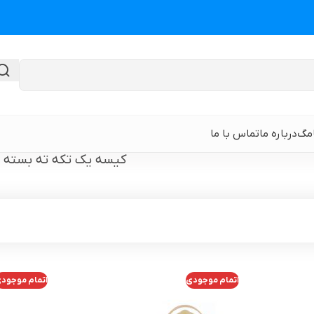
امگ
درباره ما
تماس با ما
کیسه یک تکه ته بسته
گن لیپوماتیک
گن ابدومینوپلا
حی
گن لیپوماتیک و لیفت ران و باسن
نوار و ورق سی
 باسن
گن لیپوماتیک شکم و پهلو و پشت
گن لیپوساکشن 
اتمام موجودی
اتمام موجود
قایان
گن لیپوماتیک بازو ( براکیوپلاستی )