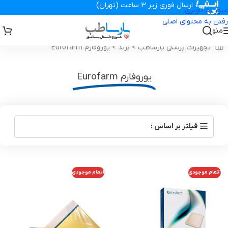
ارسال فوری زیر 3 ساعت (تهران)
عبور به ناوبری
رفتن به محتوای اصلی
منو
تجهیزات پزشکی پارساطب
>
برند
>
یوروفارم Eurofarm
یوروفارم Eurofarm
فیلتر بر اساس :
اتمام موجودی
اتمام موجودی