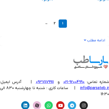
اطلاعات بیشتر
اطلاعات بیشتر
→
2
1
ادامه مطلب
ماره تماس:
92004990-021
و
09371179911
|
آدرس ایمیل:
info@parsateb.i
| ساعات کاری : شنبه تا چهارشنبه 8:30 الی
16:30