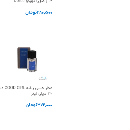
1P (اصل) دورکو Dorco
280,500
تومان
افزودن به سبد خرید
عطر جیبی
30 میلی لیتر
372,000
تومان
افزودن به سبد خرید