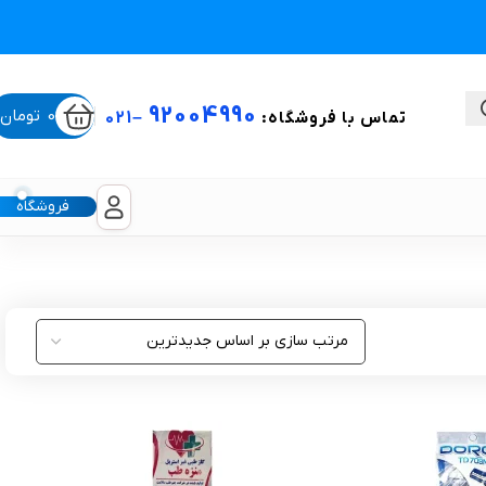
92004990
0
تومان
تماس با فروشگاه:
–
021
فروشگاه
ستی
لیکون شیت
غبغب و لیفت صورت