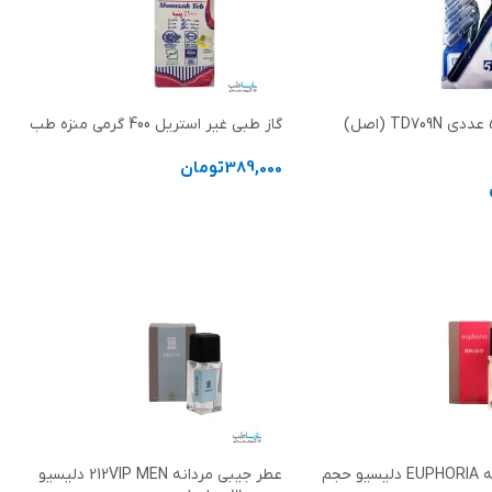
ژیلت دو لبه 5 عددی TD709N (اصل)
گاز طبی غیر استریل 400 گرمی منزه طب
389,000
تومان
انتخاب گزینه ها
د خرید
عطر جیبی زنانه EUPHORIA دلیسیو حجم
عطر جیبی مردانه 212VIP MEN دلیسیو