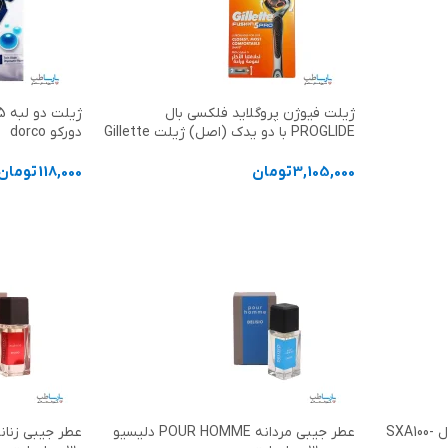
ژیلت فیوژن پروگلاید فلکسی بال
PROGLIDE با دو یدک (اصل) ژیلت Gillette
دورکو dorco
3,105,000
تومان
118,000
تومان
افزودن به سبد خرید
افزودن به سب
ژیلت مردانه 6 لبه صابوندار مدل SXA100-
عطر جیبی مردانه POUR HOMME دلیسیو