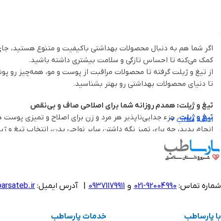
اگر شما هم به دنبال محصولات بهداشتی باکیفیت و متنوع هستید، جای 
کمک می‌کنه تا احساس تازگی و سلامت بیشتری داشته باشید.
از تیغ و ژیلت گرفته تا محصولات مراقبت از پوست و مو، همه‌چیز رو پ
تا دنیای محصولات بهداشتی رو بهتر بشناسید.
تیغ و ژیلت: همدم روزانه شما برای اصلاحی صاف و بی‌نقص
تیغ و ژیلت
، جزء جدایی‌ناپذیر هر مرد و زن برای اصلاح و تمیزی پوست
ادامه مطلب
انجام بدید، چه برای تمیز نگه داشتن سایر نواحی بدن، انتخاب تیغ و ژیل
فراهم کردیم.
ویژگی‌های محصولات تیغ و ژیلت:
اصلاح بدون درد و آسیب
شماره تماس:
92004990-021
و
09371179911
|
آدرس ایمیل:
arsateb.ir
دوام بالا و استفاده راحت
طراحی ارگونومیک برای کنترل بهتر
با پارساطب
خدمات پارساطب