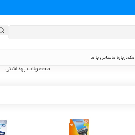
امگ
درباره ما
تماس با ما
محصولات بهداشتی
گن لیپوماتیک
گن ابدومینوپلا
حی
گن لیپوماتیک و لیفت ران و باسن
نوار و ورق سی
 باسن
گن لیپوماتیک شکم و پهلو و پشت
گن لیپوساکشن 
قایان
گن لیپوماتیک بازو ( براکیوپلاستی )