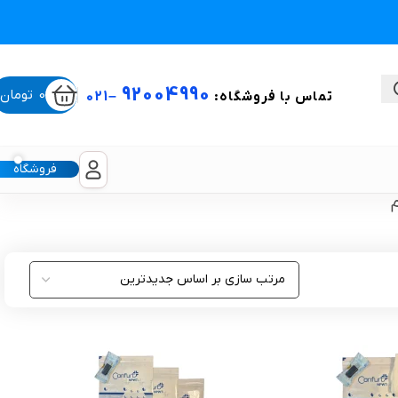
92004990
0
تومان
تماس با فروشگاه:
–
021
فروشگاه
ستی
لیکون شیت
غبغب و لیفت صورت