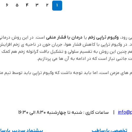
6
5
4
3
2
1
ی رود،
وکیوم تراپی زخم
یا
درمان با فشار منفی
است. در این روش درمانی 
در وکیوم تراپی با کاهش فشار هوا، جریان خون در ناحیه ی زخم افزایش 
هم چنین این روش به تقسیم سلولی و تشکیل بافت گرانوله زخم هم کمک می
 جانبی نیاز است که در ادامه به آن ها می پردازیم.
م های مزمن است، اما باید توجه داشت که وکیوم تراپی باید توسط تیم م
 چنین در صورت نیاز به
وکیوم تراپی در منزل
، با تیم متخصصان در ارتبا
info@p
| ساعات کاری : شنبه تا چهارشنبه 8:30 الی 16:30
جمع آوری مایعات اضافه زخم است.
ا یک لایه ی نازک فیلم مهر و موم شده است. این فیلم دارای دهانه ای م
تخصصی پارساطب
پیشنهاد سردبیر پارس