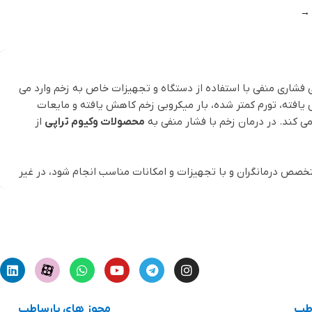
→
فشاری منفی با استفاده از دستگاه و تجهیزات خاص به زخم وارد می
یافته، تورم کمتر شده، بار میکروبی زخم کاهش یافته و مایعات
 کند. در درمان زخم با فشار منفی به
محصولات وکیوم تراپی
از
تخصص درمانگران و با تجهیزات و امکانات مناسب انجام شود، در غیر
ط باشید.
برای آشنایی بیشتر با تجهیزات وکیوم تراپی، بهتر است ابتدا با روش این درمان آشنا شویم. بسته شدن با کمک خلاء (VAC) روشی برای کاهش فشار هوا در اطراف زخم برای کمک به بهبود است. سیستم درمانی VAC
خصوص است که لوله لاستیکی آن را به پمپ خلاء متصل می کند.
اطب
مجوز های پارساطب