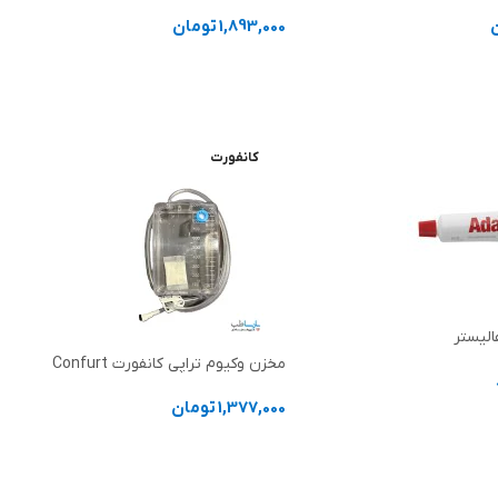
1,893,000
تومان
د خرید
افزودن به سبد خرید
کانفورت
الیستر
مخزن وکیوم تراپی کانفورت Confurt
1,377,000
تومان
ر
افزودن به سبد خرید