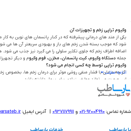
وکیوم تراپی زخم و تجهیزات آن
یکی از متد های درمانی پیشرفته که در کنار پانسمان های نوین به کار م
شود که موجب بسته شدن زخم های باز و بهبودی سریعتر آن ها می شود. 
اضافه اطراف زخم که جلوی تکثیر سلولی را می گیرد نیز جذب می شود. 
جمله
دستگاه وکیوم، کیت پانسمان، مخزن، فوم وکیو
م و دیگر تجهیزات
وکیوم تراپی توسط چه کسی انجام می شود؟
اگر چه درمان با فشار منفی روشی موثر برای درمان زخم ها، بخصوص زخ
ادامه مطلب
این صورت می تواند عوارض زیادی برای بیمار داشته باشد.
در
پارساطب
می توانید
انواع محصولات وکیوم تراپی
را تهیه کرده و هم
وکیوم تراپی چگونه کار می کند؟
شماره تماس:
92004990-021
و
09371179911
|
آدرس ایمیل:
arsateb.ir
شامل یک پمپ خلاء(دستگاه وکیوم) باند مخصوص و مخزن و لوله برای 
درمانگر ابتدا یک لایه
پانسمان فوم سیاه
را روی زخم قرار می دهد که ب
با پارساطب
خدمات پارساطب