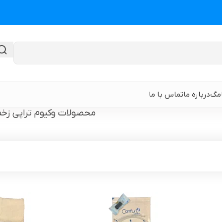
امگ
درباره ما
تماس با ما
محصولات وکیوم تراپی زخم
گن لیپوماتیک
گن ابدومینوپلا
حی
گن لیپوماتیک و لیفت ران و باسن
نوار و ورق سی
 باسن
گن لیپوماتیک شکم و پهلو و پشت
گن لیپوساکشن 
قایان
گن لیپوماتیک بازو ( براکیوپلاستی )