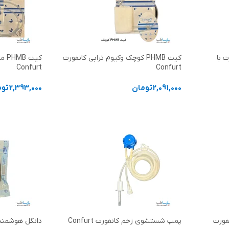
ت با
کیت PHMB کوچک وکیوم تراپی کانفورت
کیت
Confurt
Confurt
2,091,000
تومان
2,393,000
توم
افزودن به سبد خرید
افزودن به سب
30cm×20cm کانفورت
پمپ شستشوی زخم کانفورت Confurt
دانگل هوشمند کانف