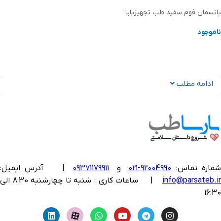
پانسمان فوم سفید طب تجهیزپایا
ناموجود
اطلاعات بیشتر
ادامه مطلب
ماره تماس:
92004990-021
و
09371179911
|
آدرس ایمیل:
info@parsateb.i
| ساعات کاری : شنبه تا چهارشنبه 8:30 الی
16:30