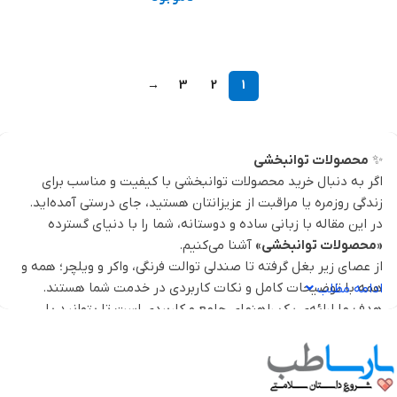
اطلاعات بیشتر
اطلاعات بیشتر
→
3
2
1
✨
محصولات توانبخشی
اگر به دنبال خرید محصولات توانبخشی با کیفیت و مناسب برای
زندگی روزمره یا مراقبت از عزیزانتان هستید، جای درستی آمده‌اید.
در این مقاله با زبانی ساده و دوستانه، شما را با دنیای گسترده
«محصولات توانبخشی»
آشنا می‌کنیم.
از عصای زیر بغل گرفته تا صندلی توالت فرنگی، واکر و ویلچر؛ همه و
همه با توضیحات کامل و نکات کاربردی در خدمت شما هستند.
ادامه مطلب
هدف ما ارائه‌ی یک راهنمای جامع و کاربردی است تا بتوانید با
اطلاعات کافی، بهترین انتخاب را داشته باشید. پس همراه ما باشید
تا در پایان مقاله، فروشگاه پارساطب را نیز بشناسید؛ جایی که
کیفیت و قیمت مناسب، دست به دست هم می‌دهند تا زندگی شما را
راحت‌تر کنند.