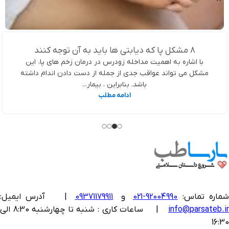
8 مشکل پا که دیابتی ها باید به آن توجه کنند
با اشاره به اهميت مداخله زودرس در درمان زخم هاي پا، اين
مشكل مي تواند عواقب جدي از جمله از دست دادن اندام داشته
باشد. بنابراین ، بیمار...
ادامه مطلب
ماره تماس:
92004990-021
و
09371179911
|
آدرس ایمیل:
info@parsateb.i
| ساعات کاری : شنبه تا چهارشنبه 8:30 الی
16:30