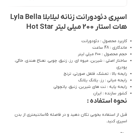
اسپری دئودورانت زنانه لیلابلا Lyla Bella
هات استار 200 میلی لیتر Hot Star
کاربرد محصول : دئودورانت
ماندگاری : 48 ساعت
حجم محصول : 200 میلی لیتر
ساختار اصلی : شیرین، میوه ای، رز، زنبق، چوبی، نعناع هندی، خاکی،
پودری
رایحه بالا : تمشک، فلفل صورتی، ترنج
رایحه میانی : رز، یلانگ یلانگ
رایحه پایه : نت های شیرین، زنبق، پاتچولی
کشور سازنده : ایران
نحوه استفاده :
قبل از استفاده بخوبی تکان دهید و در فاصله 15سانتیمتری از بدن
اسپری کنید.