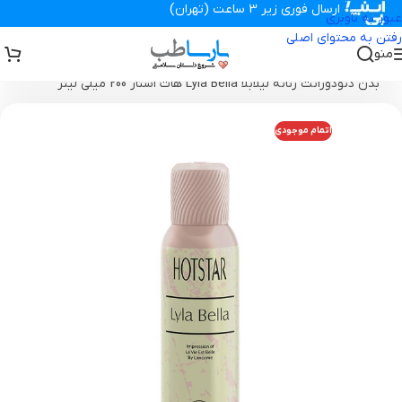
ارسال فوری زیر 3 ساعت (تهران)
عبور به ناوبری
رفتن به محتوای اصلی
منو
تجهیزات پزشکی پارساطب
>
محصولات بهداشتی
>
اسپری بدن
>
اسپری
بدن دئودورانت زنانه لیلابلا Lyla Bella هات استار 200 میلی لیتر
اتمام موجودی