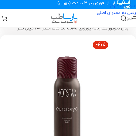
ارسال فوری زیر 3 ساعت (تهران)
عبور به ناوبری
رفتن به محتوای اصلی
منو
تجهیزات پزشکی پارساطب
>
محصولات بهداشتی
>
اسپری بدن
>
اسپری
بدن دئودورانت زنانه یوروپیا Europiya هات استار 200 میلی لیتر
-40%