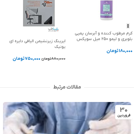
گن بعد از جراحی ژنیکوماستی مردانه
ایرینگ زیرنشیمن الیافی دایره ای
بلند VOE 5007
یونیک
12,870,000
تومان
750,000
تومان
880,000
تومان
انتخاب گزینه ها
افزودن به سبد خرید
مقالات مرتبط
30
فروردین