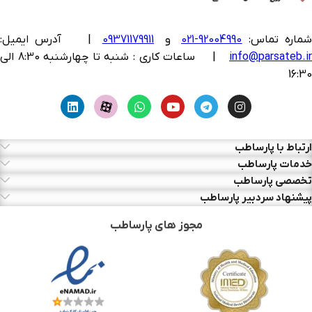
ماره تماس:
92004990-021
و
09371179911
|
آدرس ایمیل:
info@parsateb.i
| ساعات کاری : شنبه تا چهارشنبه 8:30 الی
16:30
ارتباط با پارساطب
خدمات پارساطب
تخصصی پارساطب
پیشنهاد سردبیر پارساطب
مجوز های پارساطب