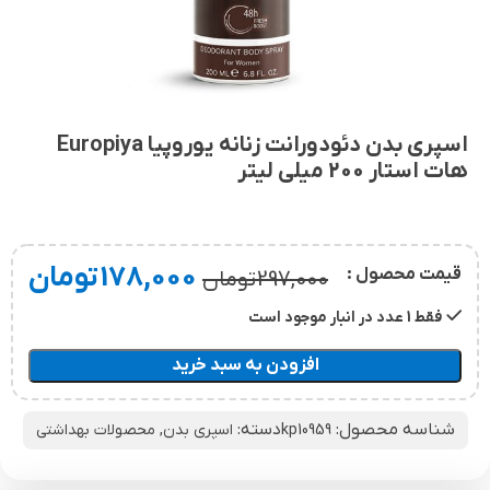
اسپری بدن دئودورانت زنانه یوروپیا Europiya
هات استار 200 میلی لیتر
178,000
تومان
قیمت محصول :
297,000
تومان
فقط 1 عدد در انبار موجود است
افزودن به سبد خرید
شناسه محصول:
دسته:
kp10959
اسپری بدن
,
محصولات بهداشتی