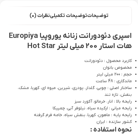
توضیحات
توضیحات تکمیلی
نظرات (0)
اسپری دئودورانت زنانه یوروپیا Europiya
هات استار 200 میلی لیتر Hot Star
کاربرد محصول : دئودورانت
مخصوص بانوان
حجم : 200 میلی لیتر
ماندگاری : 48 ساعت
ساختار اصلی : چوبی، گلدار، پودری، شیرین، میوه ای، کهربا، مشک،
بنفش، تازه تند
رایحه بالا : انار، خرمالو، آکورد سبز
رایحه میانی : ارکیده سیاه، نیلوفر آبی، چمپیکا
رایحه پایه : ماهون، کهربا، بنفش سیاه، خامه فرم گرفته
کشور سازنده : ایران
نحوه استفاده :