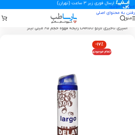
ارسال فوری زیر 3 ساعت (تهران)
عبور به ناوبری
رفتن به محتوای اصلی
منو
تجهیزات پزشکی پارساطب
>
محصولات بهداشتی
>
محصولات زناشویی
>
اسپری تاخیری لارگو LARGO رایحه قهوه حجم 65 میلی لیتر
-17%
اتمام موجودی