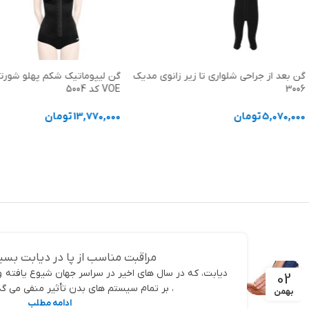
گن بعد از جراحی شلواری تا زیر زانوی مدیک
گن لیپوماتیک شکم پهلو شورتی
3006
VOE کد 5004
5,070,000
تومان
13,770,000
تومان
انتخاب گزینه ها
انتخاب گزینه ها
مراقبت مناسب از پا در دیابت بسی
دیابت، که در سال های اخیر در سراسر جهان شیوع یافته
02
، بر تمام سیستم های بدن تأثیر منفی می گذار
بهمن
ادامه مطلب