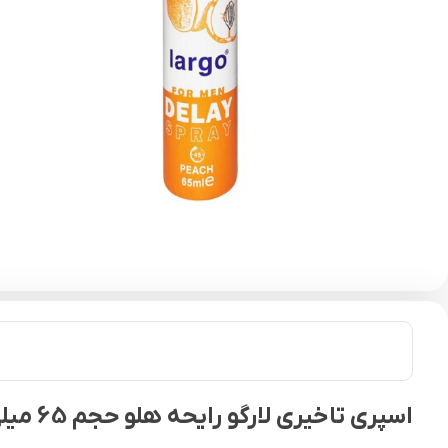
اسپری تاخیری لارگو رایحه هلو حجم 65 میلی لیتر