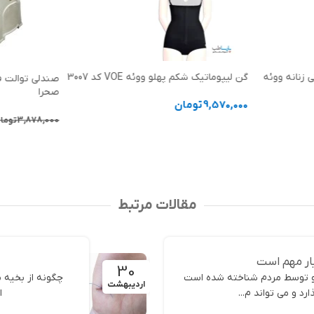
 زنانه ووئه
گن لیپوماتیک شکم پهلو ووئه VOE کد 3007
صندلی توالت ف
صحرا
9,570,000
تومان
3,878,000
توما
انتخاب گزینه ها
افزودن به سب
مقالات مرتبط
ار مهم است
30
 و توسط مردم شناخته شده است
چگونه از بخیه م
اردیبهشت
د و می تواند م...
ا