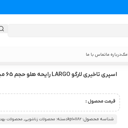
امگ
درباره ما
تماس با ما
یری لارگو LARGO رایحه هلو حجم 65 میلی لیتر
اسپری تاخیری لارگو LARGO رایحه هلو حجم 65 میلی لیتر
گن لیپوماتیک
گن ابدومینوپلا
حی
گن لیپوماتیک و لیفت ران و باسن
نوار و ورق سی
قیمت محصول :
 باسن
گن لیپوماتیک شکم و پهلو و پشت
گن لیپوساکشن 
شناسه محصول:
دسته:
kp101182
محصولات زناشویی
,
محصولات بهد
قایان
گن لیپوماتیک بازو ( براکیوپلاستی )