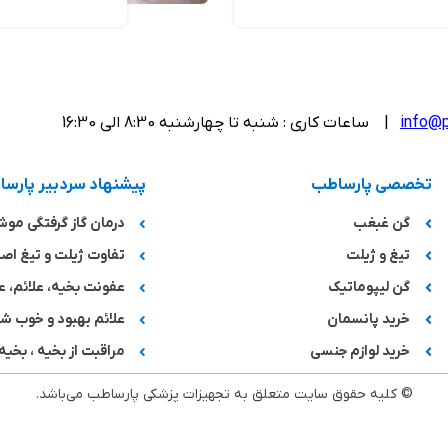
info@p
| ساعات کاری : شنبه تا چهارشنبه 8:30 الی 16:30
تخصصی پارساطب
پیشنهاد سردبیر پارس
گن غبغب
درمان گاز گرفتگی مو
تیغ و ژیلت
تفاوت ژیلت و تیغ اصل
گن لیپوماتیک
عفونت بخیه، علائم، ع
خرید پانسمان
علائم بهبود و خوب 
خرید لوازم جنسی
مراقبت از بخیه ، بخیه 
© کلیه حقوق سایت متعلق به تجهیزات پزشکی پارساطب می‌باشد.