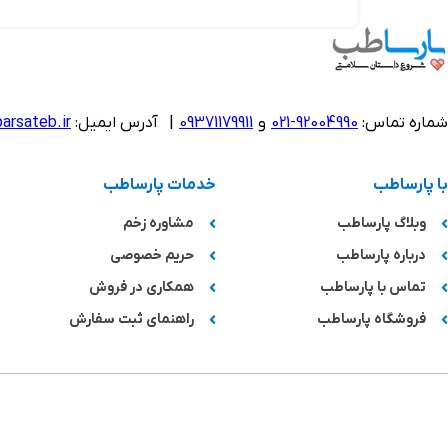
شماره تماس:
92004990-021
و
09371179911
|
آدرس ایمیل:
arsateb.ir
با پارساطب
خدمات پارساطب
وبلاگ پارساطب
مشاوره زخم
درباره پارساطب
حریم خصوصی
تماس با پارساطب
همکاری در فروش
فروشگاه پارساطب
راهنمای ثبت سفارش