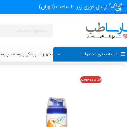
عبور به ناوبری
ارسال فوری زیر 3 ساعت (تهران)
رفتن به محتوای اصلی
دسته بندی محصولات
تجهیزات پزشکی پارساطب
پارس
تجهیزات پزشکی پارساطب
>
محصولات بهداشتی
>
محصولات زناشویی
>
اسپری تاخ
اتمام موجودی
پروتز اکسترنال و سوتین پروتز دار
سوتین طبی
گن بعد از جراحی مردانه
سوتین طبی بعد از جرا
گن بعد از جراحی زنانه
گن تزریق چربی و پروتز
گن لاغری و گن بعد از زایمان
گن ژنیکوماستی سینه آ