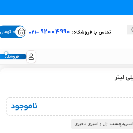
92004990
0
تومان
تماس با فروشگاه:
–
021
فروشگاه
ستی
لیکون شیت
ناموجود
غبغب و لیفت صورت
برچسب:
اشتی
ژل و اسپری تاخیری