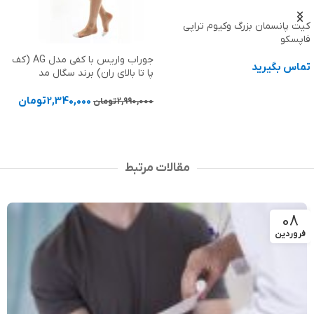
پانسمان فوم نقره دار بیاتین
کلوپلاست
جوراب واریس با کفی مدل AG (کف
1,978,000
تومان
پا تا بالای ران) برند سگال مد
انتخاب گزینه ها
2,340,000
تومان
2,990,000
تومان
انتخاب گزینه ها
مقالات مرتبط
08
فروردین