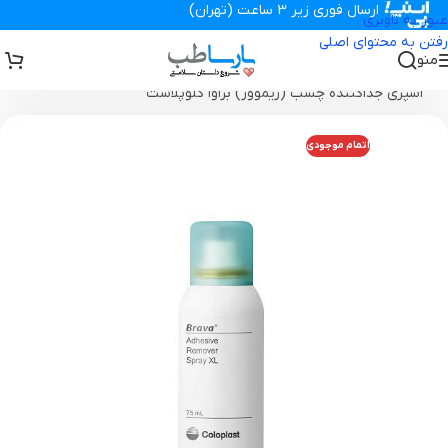
ارسال فوری زیر 3 ساعت (تهران)
عبور به ناوبری
رفتن به محتوای اصلی
منو
تجهیزات پزشکی پارساطب
>
محصولات استومی
>
اسپری پاک کننده
>
اسپری جداکننده چسب (ریموور) براوا کلوپلاست
اتمام موجودی