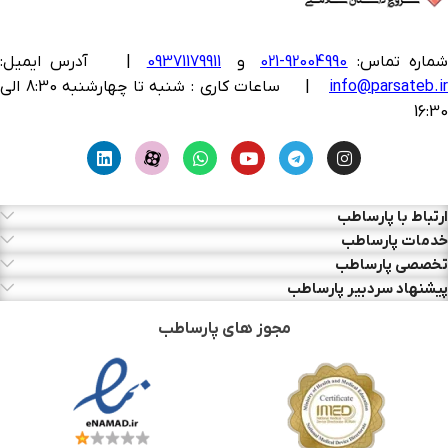
ماره تماس:
92004990-021
و
09371179911
|
آدرس ایمیل:
info@parsateb.i
| ساعات کاری : شنبه تا چهارشنبه 8:30 الی
16:30
ارتباط با پارساطب
خدمات پارساطب
تخصصی پارساطب
پیشنهاد سردبیر پارساطب
مجوز های پارساطب