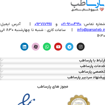
ماره تماس:
92004990-021
و
09371179911
|
آدرس ایمیل:
info@parsateb.i
| ساعات کاری : شنبه تا چهارشنبه 8:30 الی
16:30
ارتباط با پارساطب
خدمات پارساطب
تخصصی پارساطب
پیشنهاد سردبیر پارساطب
مجوز های پارساطب