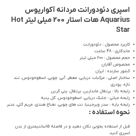
اسپری دئودورانت مردانه آکواریوس
Aquarius هات استار 200 میلی لیتر Hot
Star
کاربرد محصول : دئودورانت
ماندگاری : 48 ساعت
حجم محصول : 200 میلی لیتر
مخصوص آقایان
کشور سازنده : ایران
ساختار اصلی : مرکبات، دریایی، معطر، آبی، چوبی، اسطوخودوس، تند
تازه، پودری
رایحه بالا : پرتقال ماندارین، پرتقال، پتی گرین
رایحه میانی : جلبک دریایی، اسطوخودوس، گل پنبه
رایحه پایه : سدر ویرجینیا، نت های چوبی، نعناع هندی، مریم گلی، عنبر
نحوه استفاده :
قبل از استفاده بخوبی تکان دهید و در فاصله 15سانتیمتری از بدن
اسپری کنید.