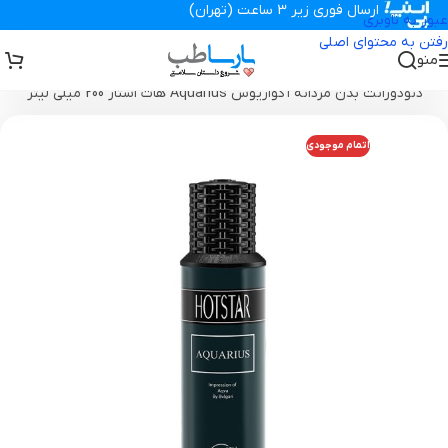
ارسال فوری زیر 3 ساعت (تهران)
عبور به ناوبری
رفتن به محتوای اصلی
منو
تجهیزات پزشکی پارساطب
>
محصولات بهداشتی
>
اسپری بدن
>
اسپری
دئودورانت بدن مردانه آکواریوس Aquarius هات استار 200 میلی لیتر
اتمام موجودی