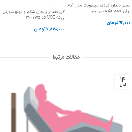
خمیر دندان کودک میسویک مدل آدم
برفی حجم 50 میلی لیتر
گن بعد از زایمان شکم و پهلو شورتی
ووئه VOE کد 3007wz
92,000
تومان
7,870,000
تومان
افزودن به سبد خرید
انتخاب گزینه ها
مقالات مرتبط
14
آبان