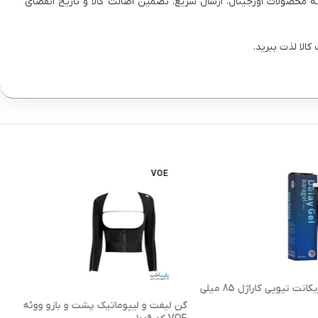
ئه محصولات اورجینال، ارسال سریع، تضمین اصالت کالا و تاریخ انقضای
الا لذت ببرید.
VOE
ژل تاخیری لوبریکانت تیوپی کاراژل 85 میلی
گن لیفت و لیپوماتیک پشت و بازو ووئه