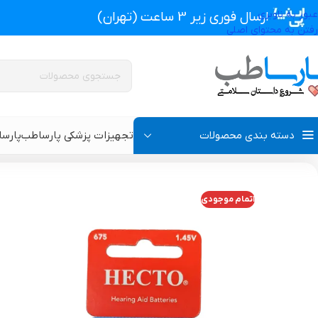
عبور به ناوبری
ارسال فوری زیر 3 ساعت (تهران)
رفتن به محتوای اصلی
دسته بندی محصولات
تجهیزات پزشکی پارساطب
پارس
تجهیزات پزشکی پارساطب
>
تجهیزات پزشکی خانگی
>
باتری سمعک هکتو HECTO مدل 675 بسته 6 عددی
اتمام موجودی
پروتز اکسترنال و سوتین پروتز دار
سوتین طبی
گن بعد از جراحی مردانه
سوتین طبی بعد از جرا
گن بعد از جراحی زنانه
گن تزریق چربی و پروتز
گن لاغری و گن بعد از زایمان
گن ژنیکوماستی سینه آ