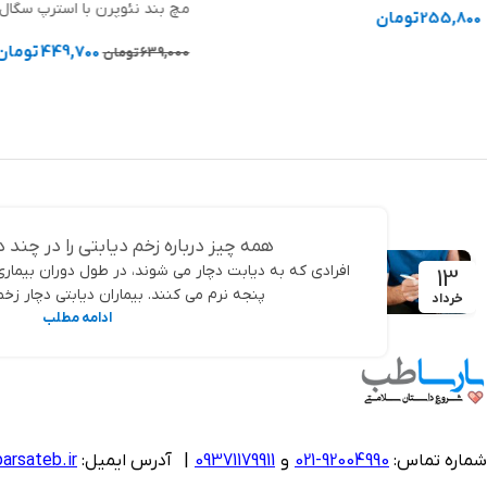
مچ بند نئوپرن با استرپ سگال
255,800
تومان
449,700
تومان
افزودن به سبد خرید
639,000
تومان
افزودن به سبد خرید
همه چیز درباره زخم دیابتی را در چند د
افرادی که به دیابت دچار می شوند، در طول دوران بیما
13
پنجه نرم می کنند. بیماران دیابتی دچار زخم 
خرداد
ادامه مطلب
شماره تماس:
92004990-021
و
09371179911
|
آدرس ایمیل:
arsateb.ir