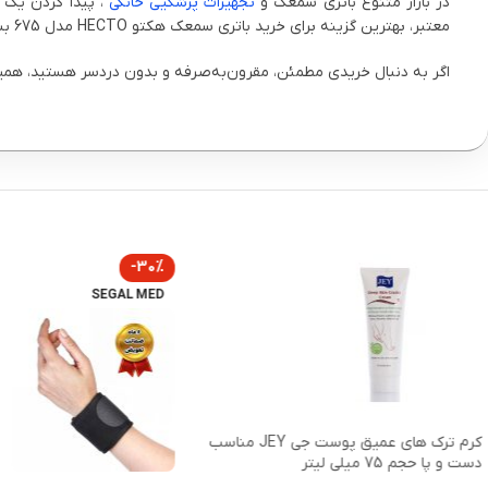
در بازار متنوع باتری سمعک و
تجهیزات پزشکیی خانگی
، پیدا کردن یک م
معتبر، بهترین گزینه برای خرید باتری سمعک هکتو HECTO مدل 675 بسته 6 عددی است.
اگر به دنبال خریدی مطمئن، مقرون‌به‌صرفه و بدون دردسر هستید، همین ح
-30%
SEGAL MED
کرم ترک های عمیق پوست جی JEY مناسب
دست و پا حجم 75 میلی لیتر