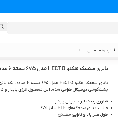
امگ
درباره ما
تماس با ما
باتری سمعک هکتو HECTO مدل 675 بسته 6 عددی
گن لیپوماتیک
گن ابدومینوپلا
باتری سمعک هکتو HECTO
پشت‌گوشی دیجیتال طراحی شده. این محصول انرژی پایدار و کارایی 
حی
گن لیپوماتیک و لیفت ران و باسن
نوار و ورق سی
فناوری زینک-ایر با جریان پایدار
 باسن
گن لیپوماتیک شکم و پهلو و پشت
گن لیپوساکشن 
مناسب برای سمعک‌های BTE سایز 675
قایان
طول عمر بالا و کارایی مطمئن
گن لیپوماتیک بازو ( براکیوپلاستی )