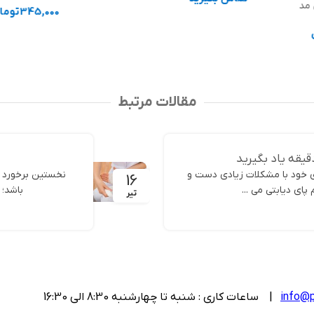
 مد
345,000
توما
اطلاعات بیشتر
افزودن به سب
مقالات مرتبط
قیقه یاد بگیرید
ری خود با مشکلات زیادی دست و
نخستین برخورد ه
16
پای دیابتی می ...
باشد؛ 
تیر
info@p
| ساعات کاری : شنبه تا چهارشنبه 8:30 الی 16:30