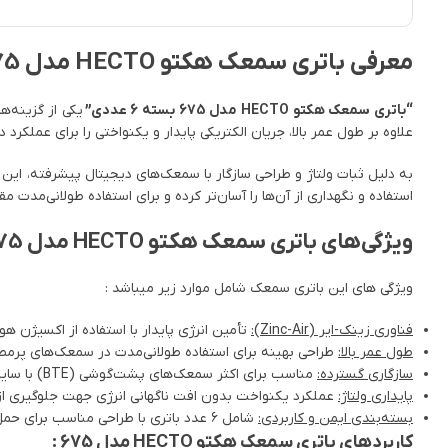
معرفی باتری سمعک هکتو HECTO مدل 675 بسته 6 عددی
“باتری سمعک هکتو HECTO مدل 675 بسته 6 عددی”
علاوه بر طول عمر بالا، جریان الکتریکی پایدار و یکنواختی را برای عملکر
استفاده و نگهداری از آن‌ها را آسان‌تر کرده و برای استفاده طولانی‌مدت 
ویژگی‌های باتری سمعک هکتو HECTO مدل 675 بسته 6 عددی
ویژگی های این باتری سمعک شامل موارد زیر میباشد :
فناوری زینک-ایر (Zinc-Air):
تأمین انرژی پایدار با استفاده از اکسیژن هوا
طول عمر بالا:
طراحی بهینه برای استفاده طولانی‌مدت در سمعک‌های پرم
سازگاری گسترده:
مناسب برای اکثر سمعک‌های پشت‌گوشی (BTE) با سایز 675.
پایداری ولتاژ:
عملکرد یکنواخت بدون افت ناگهانی انرژی جهت جلوگیری از ا
بسته‌بندی ایمن و کاربردی:
شامل ۶ عدد باتری با طراحی مناسب برای حمل و نگهداری آسان.
کاربردهای باتری سمعک هکتو HECTO مدل 675 :