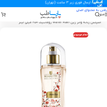
ارسال فوری زیر 3 ساعت (تهران)
عبور به ناوبری
رفتن به محتوای اصلی
منو
تجهیزات پزشکی پارساطب
>
محصولات بهداشتی
>
بادی اسپلش
>
بادی
اسپلش زنانه واتر رین Water Rain رومانتیک 250 میلی لیتر
اتمام موجودی