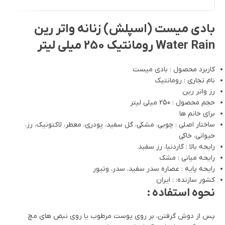
بادی میست (اسپلش) زنانه واتر رین
Water Rain رومانتیک 250 میلی لیتر
کاربرد محصول : بادی میست
نام تجاری : رومانتیک
رز واتر رین
حجم محصول : 250 میلی لیتر
برای خانم ها
ساختار اصلی : چوبی، مشکی، گل سفید، پودری، معطر، لاکتونیک، رز،
حیوانی، خاکی
رایحه بالا : گاردنیا، رز سفید
رایحه میانی : مشک
رایحه پایه : عصاره سدر سفید، سدر، وتیور
کشور سازنده: : ایران
نحوه استفاده :
پس از دوش گرفتن، بر روی پوست مرطوب یا روی نبض های مچ