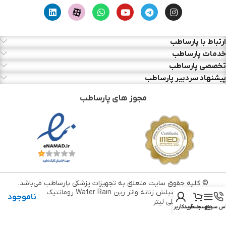
ارتباط با پارساطب
خدمات پارساطب
تخصصی پارساطب
پیشنهاد سردبیر پارساطب
مجوز های پارساطب
© کلیه حقوق سایت متعلق به تجهیزات پزشکی پارساطب می‌باشد.
بادی اسپلش زنانه واتر رین Water Rain رومانتیک
ناموجود
250 میلی لیتر
س سریع
منو
سبد خرید
حساب کاربری من