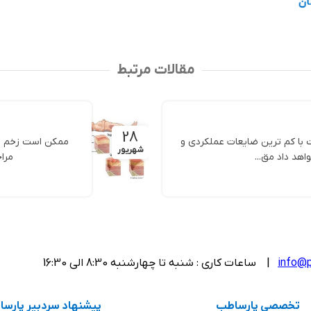
انتخاب گزینه ها
مقالات مرتبط
28
با کم ترین ضایعات عملکردی و
ممکن است زخم بست
شهریور
هد داد مق...
مراح
info@p
| ساعات کاری : شنبه تا چهارشنبه 8:30 الی 16:30
تخصصی پارساطب
پیشنهاد سردبیر پارس