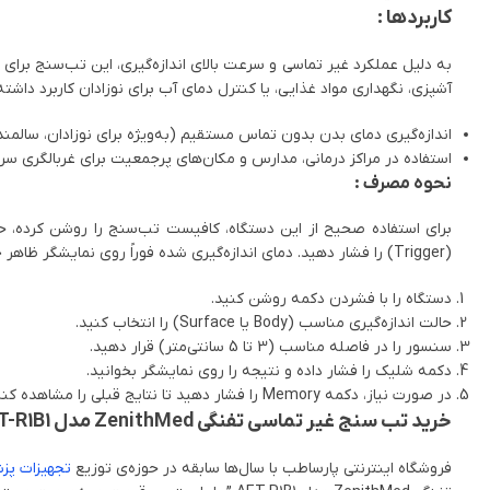
کاربردها :
به دلیل عملکرد غیر تماسی و سرعت بالای اندازه‌گیری، این تب‌سنج برای م
آشپزی، نگهداری مواد غذایی، یا کنترل دمای آب برای نوزادان کاربرد داشته
اندازه‌گیری دمای بدن بدون تماس مستقیم (به‌ویژه برای نوزادان، سالمندا
استفاده در مراکز درمانی، مدارس و مکان‌های پرجمعیت برای غربالگری سری
نحوه مصرف :
(Trigger) را فشار دهید. دمای اندازه‌گیری شده فوراً روی نمایشگر ظاهر خواهد شد.
دستگاه را با فشردن دکمه روشن کنید.
حالت اندازه‌گیری مناسب (Body یا Surface) را انتخاب کنید.
سنسور را در فاصله مناسب (3 تا 5 سانتی‌متر) قرار دهید.
دکمه شلیک را فشار داده و نتیجه را روی نمایشگر بخوانید.
در صورت نیاز، دکمه Memory را فشار دهید تا نتایج قبلی را مشاهده کنید.
خرید تب سنج غیر تماسی تفنگی ZenithMed مدل AET-R1B1 از فروشگاه اینترنتی پارساطب
فروشگاه اینترنتی پارساطب با سال‌ها سابقه در حوزه‌ی توزیع
تجهیزات پزش