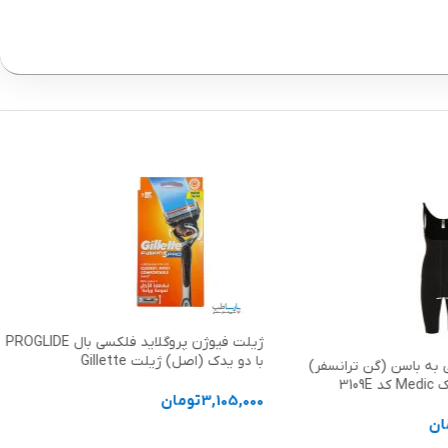
ژیلت فیوژن پروگلاید فلکسی بال PROGLIDE
چسب پایه قابل اتساع بدون نیاز به برش
لت Gillette
کانواتک
ان
تماس بگیرید
د خرید
اطلاعات بیشتر