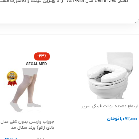
تفنگی ZenithMed مدل AET-R1B1 ” را با بهترین قیمت و به‌صورت مستقیم از پارساطب تهیه کنید.
-23%
SEGAL MED
مدل Drushit سگال
جوراب واریس بدون کفی مدل BF (مچ پا تا
330,000
تومان
بالای زانو) برند سگال مد
افزودن به سبد خرید