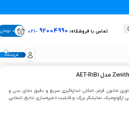
92004990
0
تومان
تماس با فروشگاه:
–
021
فروشگاه
ستی
ر تماسی تفنگی ZenithMed مدل AET-R1B1 با فناوری مادون قرمز، امکان اندازه‌گیری سریع و دقیق دمای بدن و
 ارگونومیک، نمایشگر بزرگ، و قابلیت ذخیره‌سازی نتایج، انتخابی
لیکون شیت
غبغب و لیفت صورت