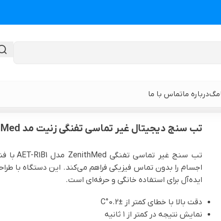
امگ
درباره ما
تماس با ما
 زنیت مد ZenithMed مدل AET-R1B1
تب سنج دیجیتال غیر تماسی تفنگی زنیت مد ZenithMed مدل AET-R1B1
گن لیپوماتیک
گن ابدومینوپلا
تب سنج غی
اجسام را بدون تماس فیزیکی فراهم می‌کند. این دستگاه با طراحی
حی
گن لیپوماتیک و لیفت ران و باسن
نوار و ورق سی
ایده‌آل برای استفاده خانگی و حرفه‌ای است.
 باسن
گن لیپوماتیک شکم و پهلو و پشت
گن لیپوساکشن 
دقت بالا با خطای کمتر از ±0.2°C
قایان
نمایش نتیجه در کمتر از ۱ ثانیه
گن لیپوماتیک بازو ( براکیوپلاستی )