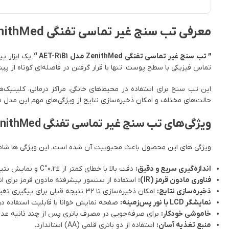
معرفی تب سنج غیر تماسی تفنگی ZenithMed مدل AET-R1B1
” تب سنج غیر تماسی تفنگی ZenithMed مدل AET-R1B1 “
تماس فیزیکی با سطح پوست، تنها با قرار گرفتن در فاصله‌ای کوتاه از پیشا
این تب‌ سنج برای استفاده در محیط‌های خانگی، مراکز درمانی، کلینیک‌
حالت‌های مختلف و امکان ذخیره‌سازی نتایج از ویژگی‌های مهم این مدل
ویژگی‌های تب سنج غیر تماسی تفنگی ZenithMed مدل AET-R1B1
ویژگی های این محصول باعث محبوبیت آن شده است. این ویژگی ها شام
اندازه‌گیری سریع و دقیق:
دقت بالا با خطای کمتر از ±0.2°C و نمایش نتیجه در کمتر از یک ثانیه.
فناوری مادون قرمز (IR):
استفاده از سنسور پیشرفته مادون قرمز برای ان
ذخیره‌سازی نتایج:
امکان ذخیره‌سازی تا 32 نتیجه قبلی برای پیگیری تغییرات دما.
نمایشگر LCD با نور پس‌زمینه:
صفحه نمایش خوانا با قابلیت استفاده در 
خاموشی خودکار:
برای صرفه‌جویی در مصرف باتری پس از چند ثانیه عدم 
منبع تغذیه آسان:
استفاده از دو باتری قلمی (AA) استاندارد.