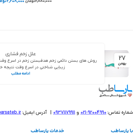
2,208,000
تومان
2,880,000
تومان
انتخاب گزینه ها
علل زخم فشاری
27
روش های بستن دائمی زخم هدفبستن زخم در اسرع وقت 
بهمن
زیبایی شناختی در اسرع وقت نتیجه خوا
ادامه مطلب
شماره تماس:
92004990-021
و
09371179911
|
آدرس ایمیل:
arsateb.ir
با پارساطب
خدمات پارساطب