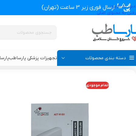
عبور به ناوبری
ارسال فوری زیر 3 ساعت (تهران)
رفتن به محتوای اصلی
دسته بندی محصولات
تجهیزات پزشکی پارساطب
پارس
تجهیزات پزشکی پارساطب
>
تجهیزات پزشکی خانگی
>
تب سنج دیجیتال غیر تماسی تفنگی
اتمام موجودی
پروتز اکسترنال و سوتین پروتز دار
سوتین طبی
گن بعد از جراحی مردانه
سوتین طبی بعد از جرا
گن بعد از جراحی زنانه
گن تزریق چربی و پروتز
گن لاغری و گن بعد از زایمان
گن ژنیکوماستی سینه آ