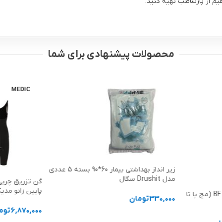
محصولات پیشنهادی برای شما
MEDIC
زیر انداز بهداشتی بیمار 60*90 بسته 5 عددی
با دو یدک (اصل) ژی
گن تزریق چربی به باسن (گن ترانسفر)
پایین زانو مدیک Medic کد 3109E
3,105,000
توم
6,870,000
تومان
افزودن به سب