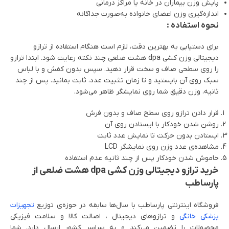
پایش وزن بیماران در خانه یا مراکز درمانی
اندازه‌گیری وزن اعضای خانواده به‌صورت جداگانه
نحوه استفاده :
برای دستیابی به بهترین دقت، لازم است هنگام استفاده از ترازو
دیجیتالی وزن کشی dpa هشت ضلعی چند نکته رعایت شود. ابتدا ترازو
را روی سطحی صاف و سخت قرار دهید. سپس بدون کفش و با لباس
سبک روی آن بایستید و تا زمان تثبیت عدد، ثابت بمانید. پس از چند
ثانیه، وزن دقیق شما روی نمایشگر ظاهر می‌شود.
قرار دادن ترازو روی سطح صاف و بدون فرش
روشن شدن خودکار با ایستادن روی آن
ایستادن بدون حرکت تا نمایش عدد ثابت
مشاهده‌ی عدد وزن روی نمایشگر LCD
خاموش شدن خودکار پس از چند ثانیه عدم استفاده
خرید ترازو دیجیتالی وزن کشی dpa هشت ضلعی از
پارساطب
فروشگاه اینترنتی پارساطب با سال‌ها سابقه در حوزه‌ی توزیع
تجهیزات
پزشکی خانگی
و ترازوهای دیجیتال ، اصالت کالا و سلامت فیزیکی
محصولات را تضمین می‌کند و به سراسر کشور ارسال دارد. شما