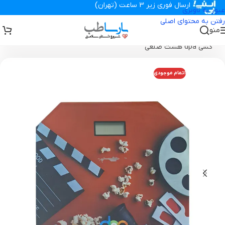
ارسال فوری زیر 3 ساعت (تهران)
عبور به ناوبری
رفتن به محتوای اصلی
منو
تجهیزات پزشکی پارساطب
>
تجهیزات پزشکی خانگی
>
ترازو دیجیتالی وزن
کشی dpa هشت ضلعی
اتمام موجودی