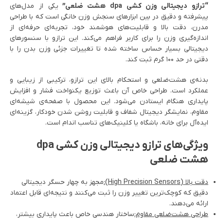
“ترازو دیجیتالی وزن کشی dpa هشت ضلعی”
یکی از مدل‌های
پیشرفته و دقیق در بین ابزارهای سنجش وزن خانگی است که با طراحی
مدرن، دقت بالا و قابلیت‌های هوشمند خود، تجربه‌ای حرفه‌ای از
اندازه‌گیری وزن را برای کاربر فراهم می‌کند. این ترازو با سنسورهای
دیجیتالی بسیار حساس ساخته شده تا تغییرات جزئی وزن بدن را با
دقتی در حد ۱۰۰ گرم ثبت کند.
بدنه‌ی هشت‌ضلعی و استحکام بالای این ترازو، ترکیبی از زیبایی و
عملکرد است. طراحی خاص آن باعث توزیع یکنواخت فشار و افزایش
پایداری هنگام ایستادن می‌شود. این محصول با صفحه‌ی شیشه‌ای
مقاوم، نمایشگر دیجیتال شفاف و قابلیت روشن شدن خودکار، گزینه‌ای
ایده‌آل برای خانه، باشگاه یا کلینیک‌های تناسب اندام است.
ویژگی‌های ترازو دیجیتالی وزن کشی dpa
هشت ضلعی
دقت بالا (High Precision Sensors):
مجهز به چهار حسگر دیجیتالی
دقیق که کوچک‌ترین تغییر وزن را ثبت می‌کنند و نتیجه‌ای قابل اعتماد
ارائه می‌دهند.
طراحی هشت‌ضلعی مقاوم:
ساختار هندسی خاص باعث پایداری بیشتر،