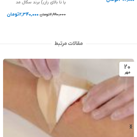
پا تا بالای ران) برند سگال مد
افزودن به سبد خرید
2,340,000
تومان
2,990,000
تومان
انتخاب گزینه ها
مقالات مرتبط
20
مهر