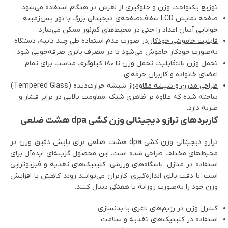
توزیع یکنواخت وزن و جلوگیری از لغزش در هنگام استفاده می‌شود.
صفحه نمایش LCD شفاف:
صفحه‌ی دیجیتالی بزرگ با نور پس‌زمینه،
خوانایی آسان اعداد را حتی در محیط‌های کم‌نور ممکن می‌سازد.
قابلیت خاموشی خودکار:
در صورت عدم استفاده طی چند ثانیه، دستگاه
به‌صورت خودکار خاموش می‌شود تا در مصرف باتری صرفه‌جویی شود.
تحمل وزن بالا:
قابلیت تحمل وزن تا ۱۸۰ کیلوگرم، مناسب برای تمام
اعضای خانواده و کاربران حرفه‌ای.
طراحی مدرن و شیشه مقاوم:
از شیشه حرارت‌دیده (Tempered Glass)
ساخته شده که علاوه بر ظاهری شیک، مقاومت بالایی در برابر فشار و
ضربه دارد.
کاربردهای ترازو دیجیتالی وزن کشی dpa هشت ضلعی
ترازو دیجیتالی وزن کشی dpa هشت ضلعی برای پایش دقیق وزن در
محیط‌های مختلف طراحی شده است. این محصول گزینه‌ای ایده‌آل برای
استفاده در منازل، باشگاه‌های ورزشی، کلینیک‌های تغذیه و فیزیوتراپی
است. با دقت بالای اندازه‌گیری، کاربران می‌توانند روند کاهش یا افزایش
وزن خود را به‌صورت روزانه یا هفتگی دنبال کنند.
کنترل وزن در رژیم‌های لاغری یا بدنسازی
استفاده در کلینیک‌های تغذیه و سلامت