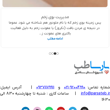
مدیریت بوی زخم
پس زمینه بوی زخم که با نام ملودور هم شناخته می شود، عموما
در نتیجه ی مردن بافت (نکروز) یا عفونت زخم به دلیل فعالیت
باکتری های عفونت ز...
ادامه مطلب
ماره تماس:
92004990-021
و
09371179911
|
آدرس ایمیل:
info@parsateb.i
| ساعات کاری : شنبه تا چهارشنبه 8:30 الی
16:30