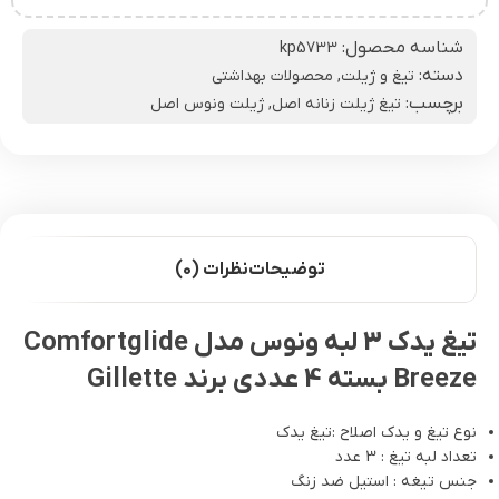
شناسه محصول:
kp5733
دسته:
تیغ و ژیلت
,
محصولات بهداشتی
برچسب:
تیغ ژیلت زنانه اصل
,
ژیلت ونوس اصل
توضیحات
نظرات (0)
تیغ یدک 3 لبه ونوس مدل Comfortglide
Breeze بسته 4 عددی برند Gillette
نوع تیغ و یدک اصلاح :تیغ یدک
تعداد لبه تیغ : 3 عدد
جنس تیغه : استیل ضد زنگ