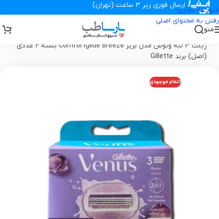
ارسال فوری زیر 3 ساعت (تهران)
عبور به ناوبری
رفتن به محتوای اصلی
منو
تجهیزات پزشکی پارساطب
>
محصولات بهداشتی
>
تیغ و ژیلت
>
تیغ یدک
ژیلت 3 لبه ونوس مدل بریز Comfortglide Breeze بسته 4 عددی
(اصل) برند Gillette
اتمام موجودی