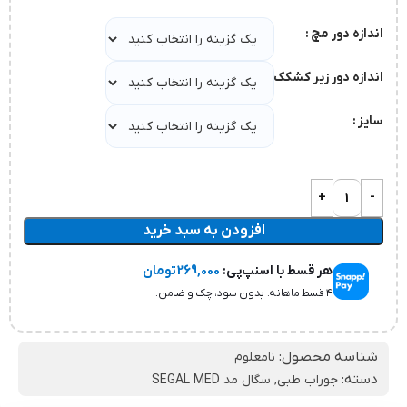
اندازه دور مچ
اندازه دور زیر کشکک زانو
سایز
افزودن به سبد خرید
هر قسط با اسنپ‌پی:
269,000
تومان
۴ قسط ماهانه. بدون سود، چک و ضامن.
شناسه محصول:
نامعلوم
دسته:
جوراب طبی
,
سگال مد SEGAL MED