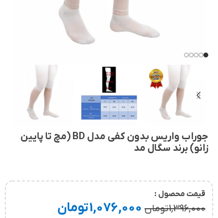
جوراب واریس بدون کفی مدل BD (مچ تا پایین
زانو) برند سگال مد
قیمت محصول :
1,076,000
تومان
1,396,000
تومان