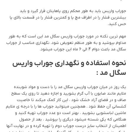
جوراب واریس باید به طور محکم روی پاهایتان قرار گیرد و باید
بیشترین فشار را در اطراف مچ پا و کمترین فشار را در قسمت بالای پا
حس کنید.
مهم ترین نکته در مورد جوراب واریس سگال مد این است که به طور
مداوم بپوشید و به طور منظم تعویض شود. نگهداری مناسب از جوراب
سگال مد باعث دوام 4 الی 6 ماه این جوراب میشود.
نحوه استفاده و نگهداری جوراب واریس
سگال مد :
یک روز در میان جوراب واریس سگال مد را با دست و مواد شوینده
ملایم مانند صابون با آب گرم بشویید و اجازه دهید تا روی یک سطح
صاف و در فضای آزاد خشک شود ، این کار کمک میکند تا خاصیت
کشسانی آن حفظ شود . همچنین میتوانید جوراب ها را با درجه ی ملایم
ماشین لباسشویی بشویید ، بهتر است دو عدد جوراب تهیه کنید و
هنگامی که یکی شسته میشود دیگری را بپوشید ، بعد از حصول
اطمینان از انتخاب سایز درست جوراب دوم را تهیه کرده و در نهایت آنها