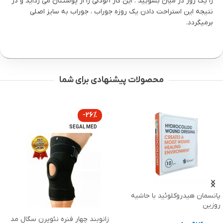
را یک روز در میان بشویید . این کار آلودگی را از پوستتان می زداید و در
نتیجه این استراحت دادن یک روزه جوراب ، جوراب به سایز اصلی
برمیگردد.
محصولات پیشنهادی برای شما
-26%
SEGAL MED
مان هیدروکلوئید با حاشیه
ین
کد 3007
زانوبند چهار فنره نئوپرن سگال مد