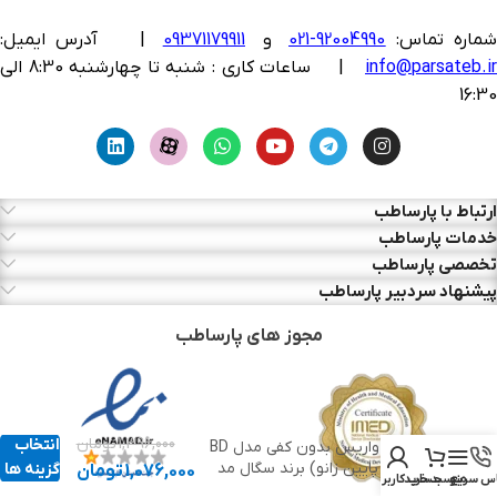
ماره تماس:
92004990-021
و
09371179911
|
آدرس ایمیل:
info@parsateb.i
| ساعات کاری : شنبه تا چهارشنبه 8:30 الی
16:30
ارتباط با پارساطب
خدمات پارساطب
تخصصی پارساطب
پیشنهاد سردبیر پارساطب
مجوز های پارساطب
1,396,000
تومان
انتخاب
جوراب واریس بدون کفی مدل BD
(مچ تا پایین زانو) برند سگال مد
گزینه ها
1,076,000
تومان
س سریع
منو
سبد خرید
حساب کاربری من