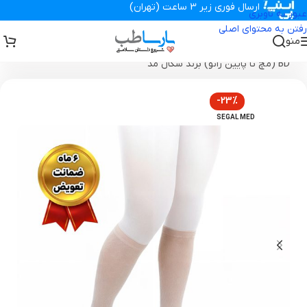
ارسال فوری زیر 3 ساعت (تهران)
عبور به ناوبری
رفتن به محتوای اصلی
منو
تجهیزات پزشکی پارساطب
>
جوراب طبی
>
جوراب واریس بدون کفی مدل
BD (مچ تا پایین زانو) برند سگال مد
-23%
SEGAL MED