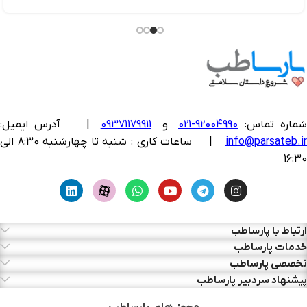
ماره تماس:
92004990-021
و
09371179911
|
آدرس ایمیل:
info@parsateb.i
| ساعات کاری : شنبه تا چهارشنبه 8:30 الی
16:30
ارتباط با پارساطب
خدمات پارساطب
تخصصی پارساطب
پیشنهاد سردبیر پارساطب