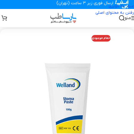
ارسال فوری زیر 3 ساعت (تهران)
عبور به ناوبری
رفتن به محتوای اصلی
منو
تجهیزات پزشکی پارساطب
>
برند
>
خمیر استوما وللند
اتمام موجودی