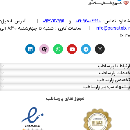
ماره تماس:
92004990-021
و
09371179911
|
آدرس ایمیل:
info@parsateb.i
| ساعات کاری : شنبه تا چهارشنبه 8:30 الی
16:30
ارتباط با پارساطب
خدمات پارساطب
تخصصی پارساطب
پیشنهاد سردبیر پارساطب
مجوز های پارساطب