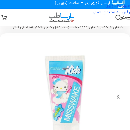
ارسال فوری زیر 3 ساعت (تهران)
عبور به ناوبری
رفتن به محتوای اصلی
منو
تجهیزات پزشکی پارساطب
>
محصولات بهداشتی
>
محصولات دهان و
دندان
>
خمیر دندان کودک میسویک مدل کیتی حجم 50 میلی لیتر