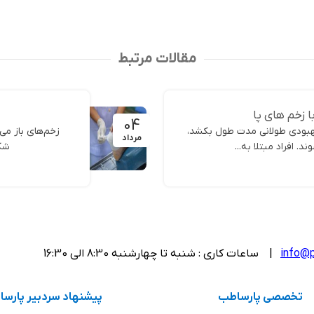
انتخاب گزینه 
مقالات مرتبط
ا زخم های پا
04
هبودی طولانی مدت طول بکشد،
زخم‌های باز می‌
مرداد
. افراد مبتلا به...
شکس
info@p
| ساعات کاری : شنبه تا چهارشنبه 8:30 الی 16:30
تخصصی پارساطب
پیشنهاد سردبیر پارس