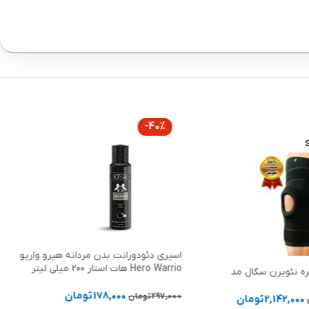
-40%
اسپری دئودورانت بدن مردانه هیرو واریو
Hero Warrio هات استار 200 میلی لیتر
نره نئوپرن سگال مد
178,000
تومان
297,000
تومان
2,142,000
تومان