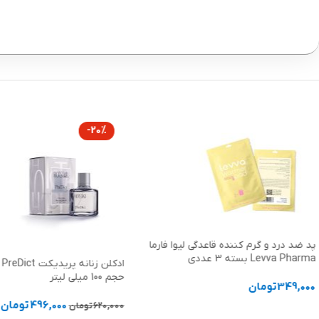
-20%
پد ضد درد و گرم کننده قاعدگی لیوا فارما
Levva Pharma بسته 3 عددی
اد
حجم 100 میلی لیتر
349,000
تومان
496,000
تومان
620,000
تومان
افزودن به سبد خرید