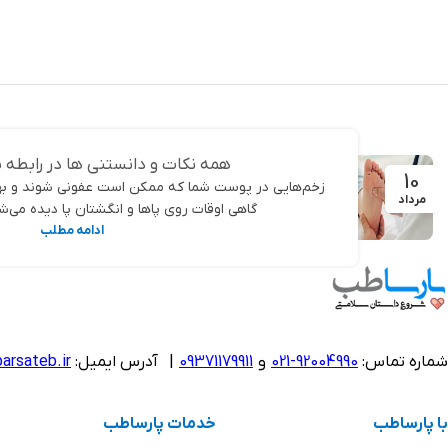
افزودن به سبد خرید
همه نکات و دانستنی ها در رابطه ب
10
زخم‌هایی در پوست شما که ممکن است عفونی شوند و ب
مرداد
گاهی اوقات روی پاها و انگشتان پا دیده می‌شوند
ادامه مطلب
شماره تماس:
92004990-021
و
09371179911
|
آدرس ایمیل:
arsateb.ir
با پارساطب
خدمات پارساطب