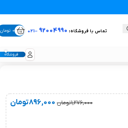
92004990
0
تومان
تماس با فروشگاه:
–
021
فروشگاه
ستی
لیکون شیت
896,000
تومان
1,276,000
تومان
غبغب و لیفت صورت