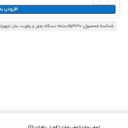
افزودن به
شناسه محصول:
دسته:
kp6780
دستگاه بخور و رطوبت ساز
,
تجهیزا
توضیحات
توضیحات تکمیلی
نظرات (1)