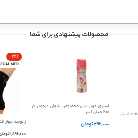
محصولات پیشنهادی برای شما
-26%
SEGAL MED
اسپری موبر بدن مخصوص بانوان درمودریم
200 میلی لیتر
کلن زنانه پریدیکت PreDict هات استار
زانوبند چهار ف
392,000
تومان
افزودن به سبد خرید
2,896,000
تومان