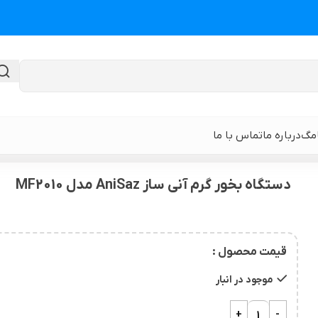
امگ
درباره ما
تماس با ما
ساز
>
دستگاه بخور گرم آنی ساز AniSaz مدل MF2010
دستگاه بخور گرم آنی ساز AniSaz مدل MF2010
گن لیپوماتیک
گن ابدومینوپلا
حی
گن لیپوماتیک و لیفت ران و باسن
نوار و ورق سی
قیمت محصول :
 باسن
گن لیپوماتیک شکم و پهلو و پشت
گن لیپوساکشن 
موجود در انبار
قایان
گن لیپوماتیک بازو ( براکیوپلاستی )