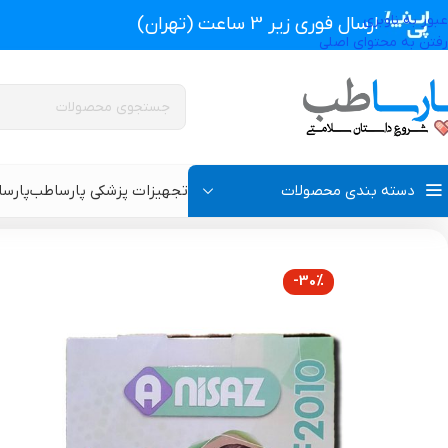
عبور به ناوبری
ارسال فوری زیر 3 ساعت (تهران)
رفتن به محتوای اصلی
دسته بندی محصولات
تجهیزات پزشکی پارساطب
پارس
تجهیزات پزشکی پارساطب
>
تجهیزات پزشکی خانگی
>
دستگاه بخور و رطوبت 
-30%
پروتز اکسترنال و سوتین پروتز دار
سوتین طبی
گن بعد از جراحی مردانه
سوتین طبی بعد از جرا
گن بعد از جراحی زنانه
گن تزریق چربی و پروتز
گن لاغری و گن بعد از زایمان
گن ژنیکوماستی سینه آ