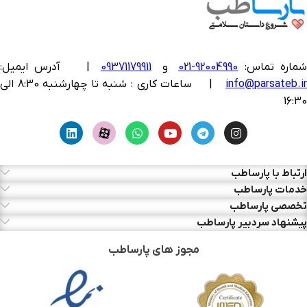
ماره تماس:
92004990-021
و
09371179911
|
آدرس ایمیل:
info@parsateb.i
| ساعات کاری : شنبه تا چهارشنبه 8:30 الی
16:30
ارتباط با پارساطب
خدمات پارساطب
تخصصی پارساطب
پیشنهاد سردبیر پارساطب
مجوز های پارساطب