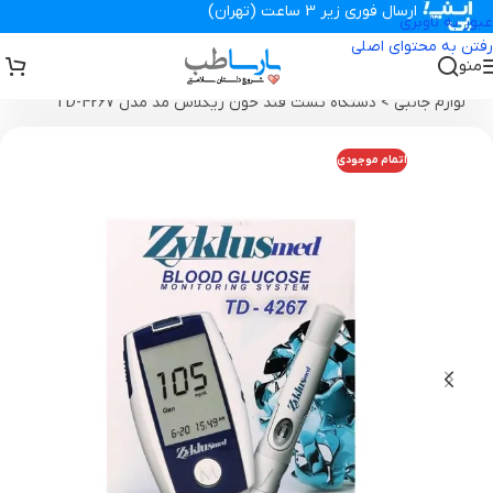
ارسال فوری زیر 3 ساعت (تهران)
عبور به ناوبری
رفتن به محتوای اصلی
منو
تجهیزات پزشکی پارساطب
>
تجهیزات پزشکی خانگی
>
تست قند خون و
لوازم جانبی
>
دستگاه تست قند خون زیکلاس مد مدل TD-4267
اتمام موجودی