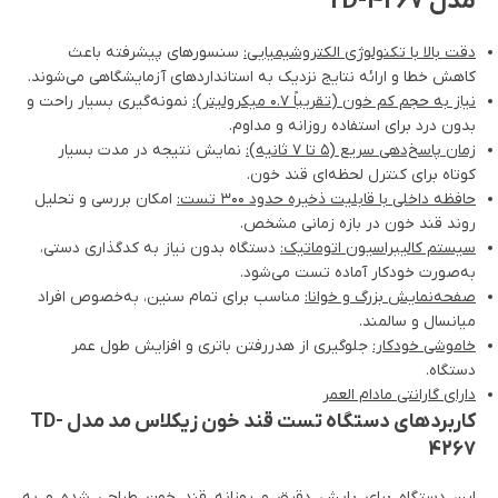
مدل TD-4267
دقت بالا با تکنولوژی الکتروشیمیایی:
سنسورهای پیشرفته باعث
کاهش خطا و ارائه نتایج نزدیک به استانداردهای آزمایشگاهی می‌شوند.
نیاز به حجم کم خون (تقریباً ۰.۷ میکرولیتر):
نمونه‌گیری بسیار راحت و
بدون درد برای استفاده روزانه و مداوم.
زمان پاسخ‌دهی سریع (۵ تا ۷ ثانیه):
نمایش نتیجه در مدت بسیار
کوتاه برای کنترل لحظه‌ای قند خون.
حافظه داخلی با قابلیت ذخیره حدود ۳۰۰ تست:
امکان بررسی و تحلیل
روند قند خون در بازه زمانی مشخص.
سیستم کالیبراسیون اتوماتیک:
دستگاه بدون نیاز به کدگذاری دستی،
به‌صورت خودکار آماده تست می‌شود.
صفحه‌نمایش بزرگ و خوانا:
مناسب برای تمام سنین، به‌خصوص افراد
میانسال و سالمند.
خاموشی خودکار:
جلوگیری از هدررفتن باتری و افزایش طول عمر
دستگاه.
دارای گارانتی مادام العمر
کاربردهای دستگاه تست قند خون زیکلاس مد مدل TD-
4267
این دستگاه برای پایش دقیق و روزانه قند خون طراحی شده و به