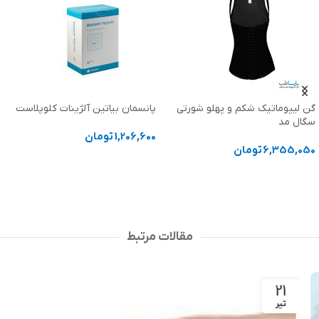
گن لیپوماتیک شکم و پهلو شورتی
پانسمان بیاتین آلژینات کلوپلاست
سگال مد
1,206,600
تومان
6,355,050
تومان
انتخاب گزینه ها
انتخاب گزینه ها
مقالات مرتبط
21
تیر