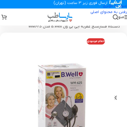
ارسال فوری زیر 3 ساعت (تهران)
عبور به ناوبری
رفتن به محتوای اصلی
منو
تجهیزات پزشکی پارساطب
>
تجهیزات پزشکی خانگی
>
دستگاه فشارسنج
>
دستگاه فشارسنج عقربه ایی بی ول B.Well مدل WM62S
اتمام موجودی