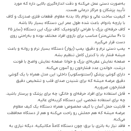
به‌صورت دستی عمل می‌کنه و دقت اندازه‌گیری بالایی داره که مورد
تأیید پزشکان و مراکز درمانی هست.
کیفیت ساخت عالی و دوام بالا: بدنه مقاوم، قطعات فلزی ضدزنگ و کاف
با پارچه بادوام، باعث شده طول عمر این دستگاه بسیار بالا باشه.
کاف حرفه‌ای بزرگ با طراحی ارگونومیک: کاف بزرگ این دستگاه (سایز ۲۵
تا ۴۰ سانتی‌متر) مناسب برای بازوی افراد مختلف بوده و به‌راحتی روی
دست قرار می‌گیره.
پمپ دستی نرم و دقیق: پمپ (پوار) دستگاه بسیار نرم و روانه و باعث
میشه فشار باد با کنترل کامل تنظیم بشه.
صفحه نمایش عقربه‌ای بزرگ و خوانا: صفحه نمایش واضح با فونت
درشت، خواندن عدد فشارخون رو آسون می‌کنه.
دارای گوشی پزشکی (استتوسکوپ) داخلی: این مدل همراه با یک گوشی
دقیق عرضه میشه که برای شنیدن صدای قلب و تشخیص دقیق
فشارخون ضروریه.
قابل استفاده برای افراد حرفه‌ای و خانگی: چه برای پزشک و پرستار باشید،
چه برای استفاده شخصی، این دستگاه گزینه‌ای عالیه.
قابلیت حمل آسان با کیف مخصوص: همراه دستگاه یک کیف مقاوم
عرضه میشه که هم حملش رو راحت می‌کنه و هم از دستگاه محافظت
می‌کنه.
فاقد نیاز به باتری یا برق: چون دستگاه کاملاً مکانیکیه، دیگه نیازی به