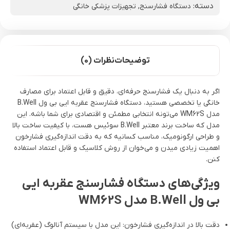
دسته:
دستگاه فشارسنج
,
تجهیزات پزشکی خانگی
توضیحات
نظرات (0)
اگر به دنبال یک فشارسنج حرفه‌ای، دقیق و قابل اعتماد برای مصارف
خانگی یا تخصصی هستید، دستگاه فشارسنج عقربه ایی بی ول B.Well
مدل WM62S می‌تونه انتخابی مطمئن و اقتصادی برای شما باشه. این
مدل که ساخت برند معتبر B.Well سوئیس هست، با کیفیت ساخت بالا
و طراحی ارگونومیک، مناسب کسانیه که به دقت اندازه‌گیری فشارخون
اهمیت زیادی میدن و می‌خوان از روش کلاسیک و قابل اعتماد استفاده
کنن.
ویژگی‌های دستگاه فشارسنج عقربه ایی
بی ول B.Well مدل WM62S
دقت بالا در اندازه‌گیری فشارخون: این مدل با سیستم آنالوگ (عقربه‌ای)