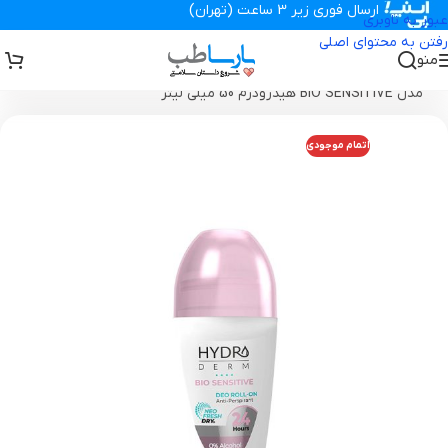
ارسال فوری زیر 3 ساعت (تهران)
عبور به ناوبری
رفتن به محتوای اصلی
منو
تجهیزات پزشکی پارساطب
>
محصولات بهداشتی
>
رولان ضد تعریق بانوان
مدل BIO SENSITIVE هیدرودرم 50 میلی لیتر
اتمام موجودی