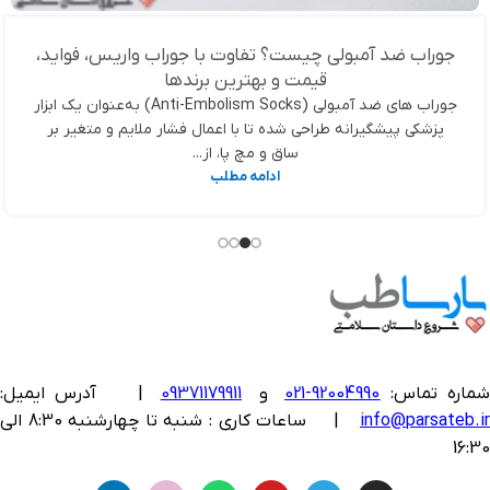
جوراب ضد آمبولی چیست؟ تفاوت با جوراب واریس، فواید،
قیمت و بهترین برندها
جوراب های ضد آمبولی (Anti-Embolism Socks) به‌عنوان یک ابزار
پزشکی پیشگیرانه طراحی شده تا با اعمال فشار ملایم و متغیر بر
ساق و مچ پا، از...
ادامه مطلب
ماره تماس:
92004990-021
و
09371179911
|
آدرس ایمیل:
info@parsateb.i
| ساعات کاری : شنبه تا چهارشنبه 8:30 الی
16:30