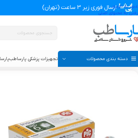
عبور به ناوبری
ارسال فوری زیر 3 ساعت (تهران)
رفتن به محتوای اصلی
دسته بندی محصولات
تجهیزات پزشکی پارساطب
پارس
تجهیزات پزشکی پارساطب
>
تجهیزات پزشکی خانگی
>
تست قند خون و لوازم
پروتز اکسترنال و سوتین پروتز دار
سوتین طبی
گن بعد از جراحی مردانه
سوتین طبی بعد از جرا
گن بعد از جراحی زنانه
گن تزریق چربی و پروتز
گن لاغری و گن بعد از زایمان
گن ژنیکوماستی سینه آ