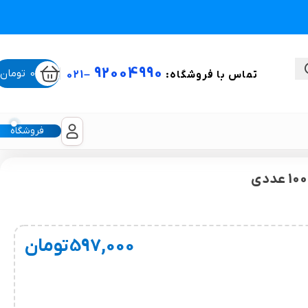
92004990
0
تومان
تماس با فروشگاه:
–
021
فروشگاه
ستی
لیکون شیت
597,000
تومان
غبغب و لیفت صورت