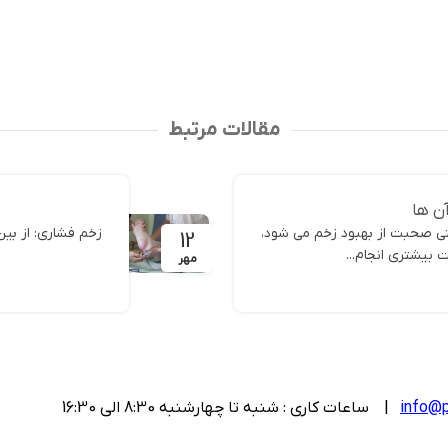
افزودن به سب
مقالات مرتبط
آن ها
تی صحبت از بهبود زخم می شود،
زخم فشاری: از بین
12
ت بیشتری انجام...
مهر
info@p
| ساعات کاری : شنبه تا چهارشنبه 8:30 الی 16:30