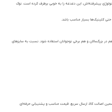
 مبتلا به دیابت، تجربه یک تزریق راحت، ایمن و بدون درد است. سر سوزن انسولین پیک سایز 6 بسته 100 عددی با تکنولوژی پیشرفته‌اش، این دغدغه را به خوبی برطرف کرده است. نوک
 حتی کلینیک‌ها بسیار مناسب باشد.
متر، یک انتخاب میانه و مطمئن است که می‌تواند هم در بزرگسالان و هم برخی نوجوانان استفاده شود. نسبت به سایزهای
در پارساطب می‌توانید از تضمین اصالت کالا، ارسال سریع، قیمت مناسب و پشتیبانی حرفه‌ای