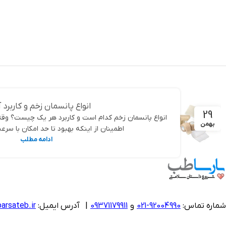
افزودن به سبد خرید
انواع پانسمان زخم و کاربرد 
29
انواع پانسمان زخم کدام است و کاربرد هر یک چیست؟ وق
بهمن
اطمینان از اینکه بهبود تا حد امکان با سرع
ادامه مطلب
شماره تماس:
92004990-021
و
09371179911
|
آدرس ایمیل:
arsateb.ir