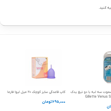
وت سه لبه با دو تیغ یدک
کاپ قاعدگی سایز کوچک 20 میل لیوا فارما
695,000
تومان
ان
انتخاب گزینه ها