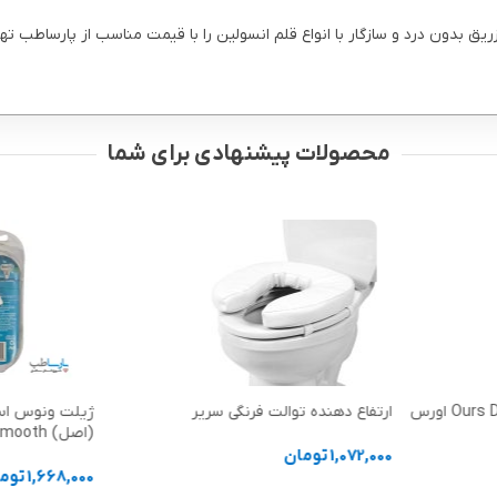
محصولات پیشنهادی برای شما
کاندوم تاخیری خاردار Ours Dot Beat اورس
ارتفاع دهنده توالت فرنگی سریر
ژیلت ونوس اسم
(اصل) Gillette Venus Smooth
1,072,000
تومان
1,668,000
توم
انتخاب گزینه ها