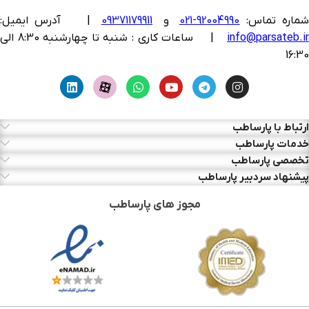
ماره تماس:
92004990-021
و
09371179911
|
آدرس ایمیل:
info@parsateb.i
| ساعات کاری : شنبه تا چهارشنبه 8:30 الی
16:30
ارتباط با پارساطب
خدمات پارساطب
تخصصی پارساطب
پیشنهاد سردبیر پارساطب
مجوز های پارساطب