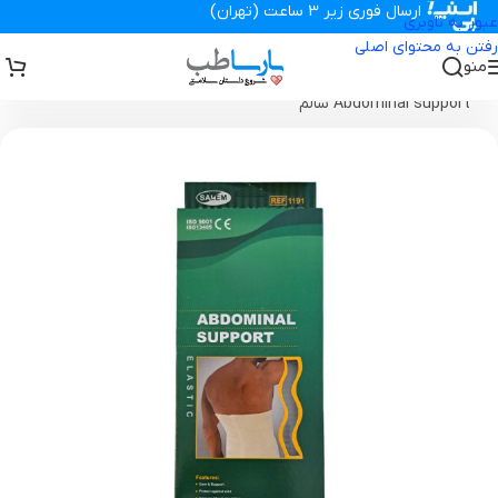
ارسال فوری زیر 3 ساعت (تهران)
عبور به ناوبری
رفتن به محتوای اصلی
منو
تجهیزات پزشکی پارساطب
>
ارتوپدی
>
شکم بند یکسره گرم کن کلیه
Abdominal support سالم