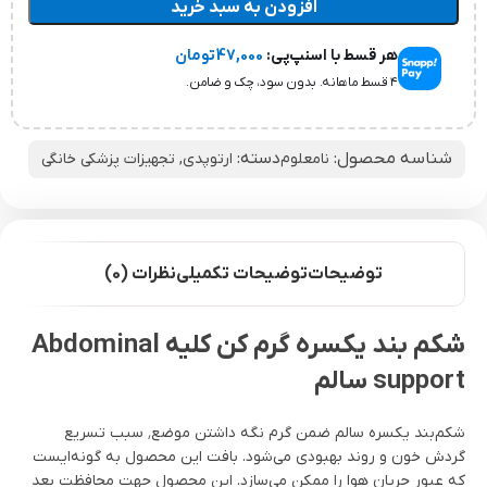
افزودن به سبد خرید
هر قسط با اسنپ‌پی:
47,000
تومان
۴ قسط ماهانه. بدون سود، چک و ضامن.
شناسه محصول:
دسته:
نامعلوم
ارتوپدی
,
تجهیزات پزشکی خانگی
توضیحات
توضیحات تکمیلی
نظرات (0)
شکم بند یکسره گرم کن کلیه Abdominal
support سالم
شکم‌بند یکسره سالم ضمن گرم نگه داشتن موضع٬ سبب تسریع
گردش خون و روند بهبودی می‌شود. بافت این محصول به گونه‌ایست
که عبور جریان هوا را ممکن می‌سازد. این محصول جهت محافظت بعد