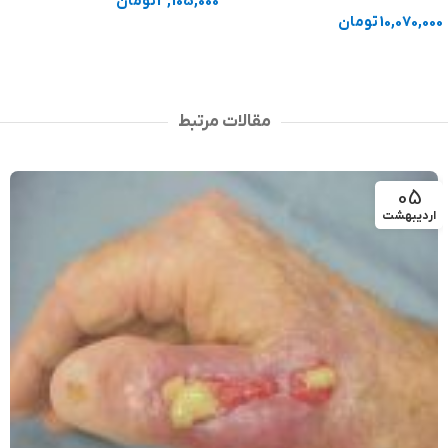
3,105,000
تومان
10,070,000
تومان
افزودن به سبد خرید
انتخاب گزینه ها
مقالات مرتبط
05
اردیبهشت