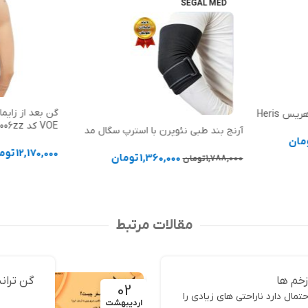
SEGAL MED
گن بعد از زایما
 Heris
VOE کد 3006zz
آرنج بند طبی نئوپرن با استرپ سگال مد
مان
12,170,000
توم
1,360,000
تومان
1,788,000
تومان
انتخاب گزینه 
انتخاب گزینه ها
مقالات مرتبط
زخم ها
گن تران
02
مال دارد ناراحتی های زیادی را
اردیبهشت