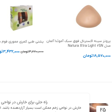
پروتز سینه اکسترنال فوق سبک آموئنا آلمان
پشتی طبی کمری مموری فوم هریس
مدل Natura Xtra Light 2SN
3,432,000
تو
3,770,000
تومان
18,570,000
تومان
افزودن به سبد خرید
انتخاب گزینه ها
راه حلی برای خارش در نواحی 
خارش در نواحی زخم ممکن است بسیار آزاردهنده باشد. احت
25