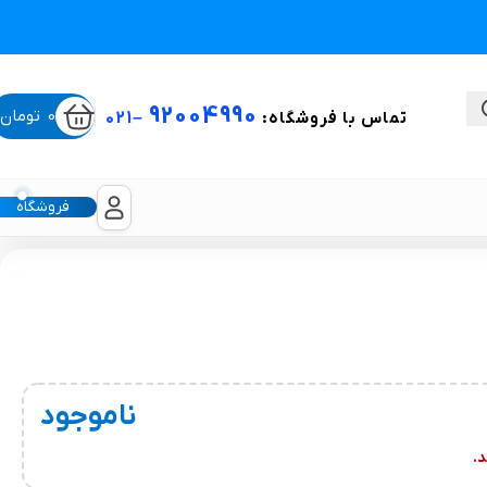
92004990
0
تومان
تماس با فروشگاه:
–
021
فروشگاه
ستی
لیکون شیت
ناموجود
غبغب و لیفت صورت
.