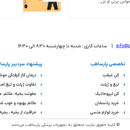
واس پرتی او ش...
info@p
| ساعات کاری : شنبه تا چهارشنبه 8:30 الی 16:30
تخصصی پارساطب
پیشنهاد سردبیر پارس
گن غبغب
درمان گاز گرفتگی مو
تیغ و ژیلت
تفاوت ژیلت و تیغ اصل
گن لیپوماتیک
عفونت بخیه، علائم، ع
خرید پانسمان
علائم بهبود و خوب 
خرید لوازم جنسی
مراقبت از بخیه ، بخیه 
© کلیه حقوق سایت متعلق به تجهیزات پزشکی پارساطب می‌باشد.