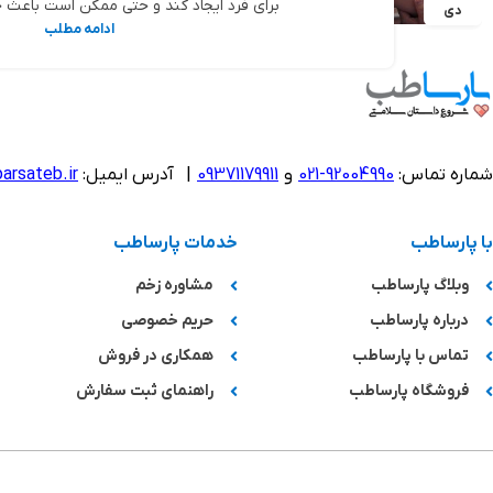
برای فرد ایجاد کند و حتی ممکن است باعث ح
دی
ادامه مطلب
شماره تماس:
92004990-021
و
09371179911
|
آدرس ایمیل:
arsateb.ir
با پارساطب
خدمات پارساطب
وبلاگ پارساطب
مشاوره زخم
درباره پارساطب
حریم خصوصی
تماس با پارساطب
همکاری در فروش
فروشگاه پارساطب
راهنمای ثبت سفارش