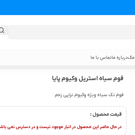
امگ
درباره ما
تماس با ما
 زخم
>
فوم سیاه استریل وکیوم پایا
فوم سیاه استریل وکیوم پایا
گن لیپوماتیک
گن ابدومینوپلا
فوم تک سیاه ویژه وکیوم تراپی زخم
حی
گن لیپوماتیک و لیفت ران و باسن
نوار و ورق سی
قیمت محصول :
 باسن
گن لیپوماتیک شکم و پهلو و پشت
گن لیپوساکشن 
در حال حاضر این محصول در انبار موجود نیست و در دسترس نمی باشد
قایان
گن لیپوماتیک بازو ( براکیوپلاستی )