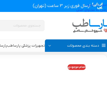
عبور به ناوبری
ارسال فوری زیر 3 ساعت (تهران)
رفتن به محتوای اصلی
دسته بندی محصولات
تجهیزات پزشکی پارساطب
پارس
تجهیزات پزشکی پارساطب
>
محصولات وکیوم تراپی زخم
>
فوم وکیوم تراپی
اتمام موجودی
پروتز اکسترنال و سوتین پروتز دار
سوتین طبی
گن بعد از جراحی مردانه
سوتین طبی بعد از جرا
گن بعد از جراحی زنانه
گن تزریق چربی و پروتز
گن لاغری و گن بعد از زایمان
گن ژنیکوماستی سینه آ