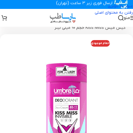
ارسال فوری زیر 3 ساعت (تهران)
عبور به ناوبری
رفتن به محتوای اصلی
منو
تجهیزات پزشکی پارساطب
>
محصولات بهداشتی
>
مام استیک زنانه آمبرلا
کیس میس Kiss Miss حجم 90 میلی لیتر
اتمام موجودی