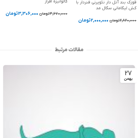
Amoena آلمان کد 42577
گالوانیزه افراز
8,870,000
تومان
3,306,000
تومان
3,670,000
تومان
انتخاب گزینه ها
افزودن به سبد خرید
مقالات مرتبط
27
بهمن