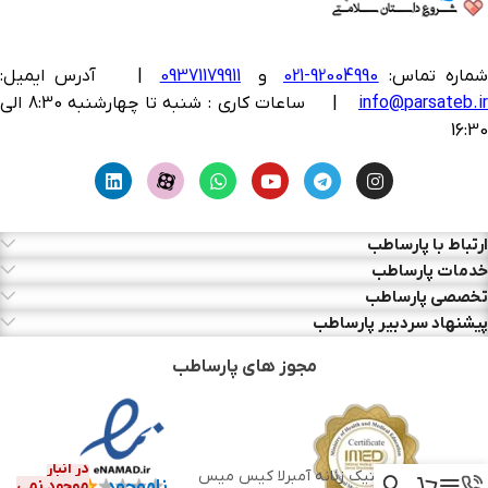
ماره تماس:
92004990-021
و
09371179911
|
آدرس ایمیل:
info@parsateb.i
| ساعات کاری : شنبه تا چهارشنبه 8:30 الی
16:30
ارتباط با پارساطب
خدمات پارساطب
تخصصی پارساطب
پیشنهاد سردبیر پارساطب
مجوز های پارساطب
در انبار
مام استیک زنانه آمبرلا کیس میس
ناموجود
موجود نمی