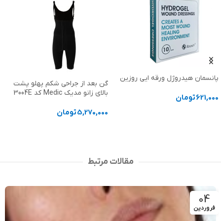
گن بعد از جراحی شکم پهلو پشت
توالت فرنگی مبله برزنتی سفری
بالای زانو مدیک Medic کد 3004E
بدون قیف افراز
5,270,000
تومان
2,145,000
تومان
2,531,000
تومان
انتخاب گزینه ها
افزودن به سبد خرید
مقالات مرتبط
04
فروردین