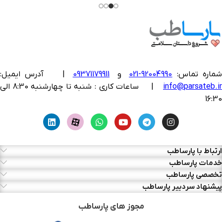
ماره تماس:
92004990-021
و
09371179911
|
آدرس ایمیل:
info@parsateb.i
| ساعات کاری : شنبه تا چهارشنبه 8:30 الی
16:30
ارتباط با پارساطب
خدمات پارساطب
تخصصی پارساطب
پیشنهاد سردبیر پارساطب
مجوز های پارساطب