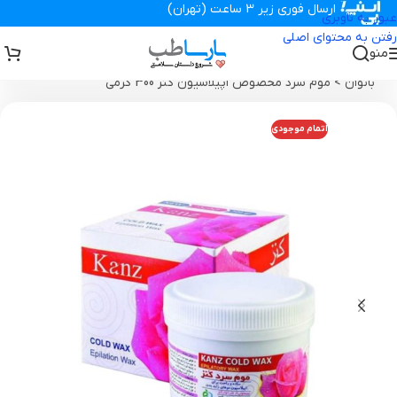
ارسال فوری زیر 3 ساعت (تهران)
عبور به ناوبری
رفتن به محتوای اصلی
منو
تجهیزات پزشکی پارساطب
>
محصولات بهداشتی
>
محصولات بهداشت
بانوان
>
موم سرد مخصوص اپیلاسیون کنز 300 گرمی
اتمام موجودی