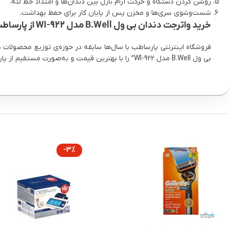
روشن کردن دستگاه و حرکت آرام نازل بین دندان‌ها و امتداد خط لثه.
شست‌وشوی سری‌ها و مخزن پس از پایان کار برای حفظ بهداشت.
خرید واترجت دندان بی ول B.Well مدل WI-922 از پارساطب
فروشگاه اینترنتی پارساطب با سال‌ها سابقه در حوزه‌ی توزیع محصولات د
بی ول B.Well مدل WI-922” را با بهترین قیمت و به‌صورت مستقیم از پارساطب تهیه کنید.
-3%