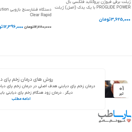
ژیلت برقی فیوژن پروگلاید فلکسی بال
PROGLIDE POWER با یک یدک (اصل) ژیلت
Gillette
Clear Rapid
3,625,000
تومان
12,396,000
تو
12,780,000
تومان
افزودن به سبد خرید
افزودن به سبد خرید
روش های درمان زخم پای دی
درمان زخم پای دیابتی هدف اصلی در درمان زخم پای دیاب
01
دیگر ، درمان زود هنگام زخم پای دیابتی بای
تیر
ادامه مطلب