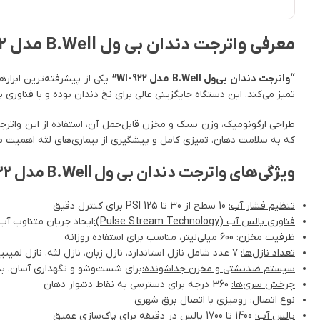
معرفی واترجت دندان بی ول B.Well مدل WI-922
“واترجت دندان بی‌ول B.Well مدل WI-922”
یکی از پیشرفته‌ترین ابزاره
تمیز می‌کند. این دستگاه جایگزینی عالی برای نخ دندان بوده و با فناور
که به سلامت دهان، تمیزی کامل و پیشگیری از بیماری‌های لثه اهمیت م
ویژگی‌های واترجت دندان بی ول B.Well مدل WI-922
تنظیم فشار آب:
10 سطح از 30 تا 125 PSI برای کنترل دقیق
فناوری پالس آب (Pulse Stream Technology):
ایجاد جریان متناوب آب
ظرفیت مخزن:
600 میلی‌لیتر، مناسب برای استفاده روزانه
تعداد نازل‌ها:
7 عدد شامل نازل استاندارد، نازل زبان، نازل لثه، نازل لمینیت، نازل ارتودنسی
سیستم ضدنشتی و مخزن جداشونده:
برای شست‌وشو و نگهداری آسان، بدو
چرخش سری‌ها:
360 درجه برای دسترسی به نقاط دشوار دهان
نوع اتصال:
رومیزی با اتصال برق شهری
پالس آب:
1400 تا 1700 پالس در دقیقه برای پاک‌سازی عمیق