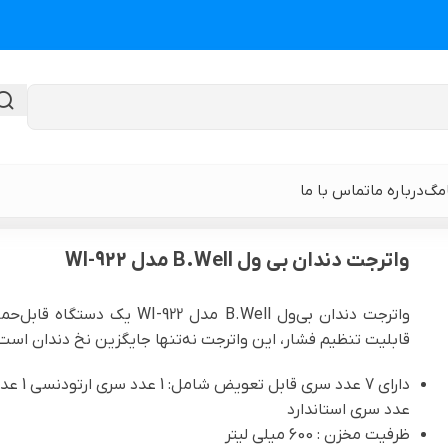
امگ
درباره ما
تماس با ما
واترجت دندان بی ول B.Well مدل WI-922
واترجت دندان بی ول B.Well مدل WI-922
گن لیپوماتیک
گن ابدومینوپلا
واترجت دندان بی‌ول B.Well م
قابلیت تنظیم فشار، این واترجت نه‌تنها جایگزین نخ دندان اس
حی
گن لیپوماتیک و لیفت ران و باسن
نوار و ورق سی
 باسن
گن لیپوماتیک شکم و پهلو و پشت
گن لیپوساکشن 
عدد سری استاندارد
قایان
ظرفیت مخزن : 600 میلی لیتر
گن لیپوماتیک بازو ( براکیوپلاستی )