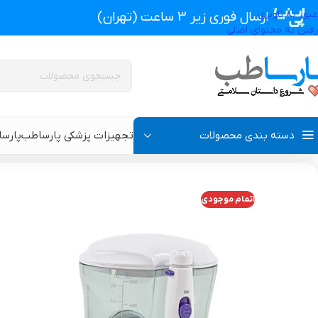
عبور به ناوبری
ارسال فوری زیر 3 ساعت (تهران)
رفتن به محتوای اصلی
دسته بندی محصولات
تجهیزات پزشکی پارساطب
پارس
تجهیزات پزشکی پارساطب
>
محصولات بهداشتی
>
محصولات دهان و دندان
>
اتمام موجودی
پروتز اکسترنال و سوتین پروتز دار
سوتین طبی
گن بعد از جراحی مردانه
سوتین طبی بعد از جرا
گن بعد از جراحی زنانه
گن تزریق چربی و پروتز
گن لاغری و گن بعد از زایمان
گن ژنیکوماستی سینه آ