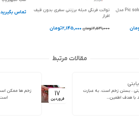
دستگاه فشارسنج بازویی Pic solution مدل
توالت فرنگی مبله برزنتی سفری بدون قیف
تماس بگیرید
افراز
اطلاعات بیشت
مان
2,145,000
تومان
2,531,000
تومان
افزودن به سبد خرید
مقالات مرتبط
ابتی
تی ، بستن زخم است. به عبارت
زخم ها ممکن است 
17
د با هدف اطمین...
است. 
فروردین