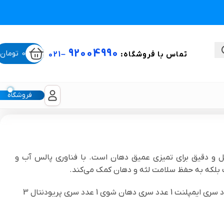
92004990
0
تومان
تماس با فروشگاه:
–
021
فروشگاه
ستی
دل WI-922 یک دستگاه قابل‌حمل و دقیق برای تمیزی عمیق دهان است. با فناوری پالس آب و
ت بلکه به حفظ سلامت لثه و دهان کمک می‌کند.
لیکون شیت
دارای 7 عدد سری قابل تعویض شامل: 1 عدد سری ارتودنسی 1 عدد سری ایمپلنت 1 عدد سری دهان شوی 1 عدد سری پریودنتال 3
غبغب و لیفت صورت