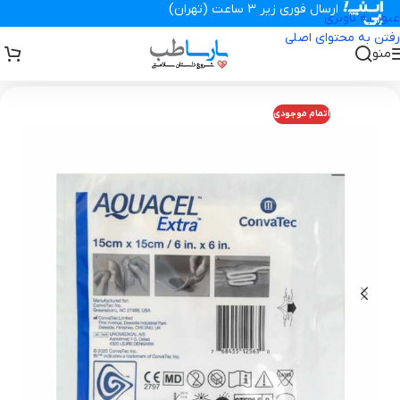
ارسال فوری زیر 3 ساعت (تهران)
عبور به ناوبری
رفتن به محتوای اصلی
منو
تجهیزات پزشکی پارساطب
>
برند
>
پانسمان آکواسل اکسترا کانواتک
اتمام موجودی