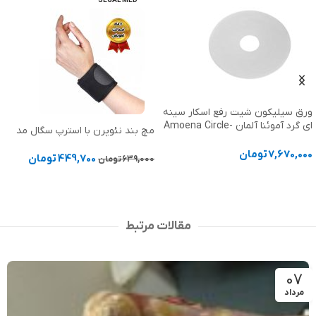
SEGAL MED
ورق سیلیکون شیت رفع اسکار سینه
ای گرد آموئنا آلمان Amoena Circle-
مچ بند نئوپرن با استرپ سگال مد
Two Pieces
7,670,000
تومان
449,700
تومان
639,000
تومان
انتخاب گزینه ها
افزودن به سبد خرید
مقالات مرتبط
07
مرداد