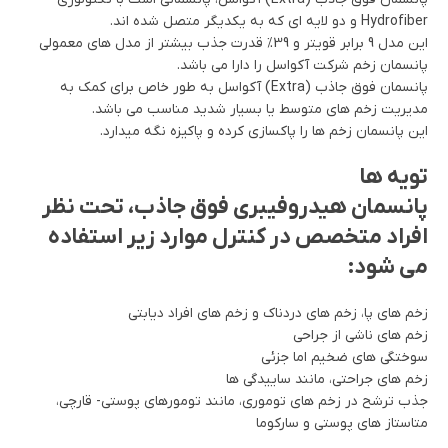
Hydrofiber و دو لایه ای که به یکدیگر متصل شده اند.
این مدل 9 برابر قویتر و 39% قدرت جذب بیشتر از مدل های معمولی
پانسمان زخم شرکت آکواسل را دارا می باشد.
پانسمان فوق جاذب (Extra) آکواسل به طور خاص برای کمک به
مدیریت زخم های متوسط یا بسیار شدید مناسب می باشد.
این پانسمان زخم ها را پاکسازی کرده و پاکیزه نگه میدارد.
تویه ها
پانسمان هیدروفیبری فوق جاذب، تحت نظر
افراد متخصص در کنترل موارد زیر استفاده
می شود:
زخم های پا، زخم های دردناک و زخم های افراد دیابتی
زخم های ناشی از جراحی
سوختگی های ضخیم اما جزئی
زخم های جراحتی، مانند ساییدگی ها
جذب ترشح در زخم های توموری، مانند تومورهای پوستی- قارچی،
متاستاز های پوستی و سارکوما