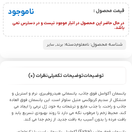
ناموجود
قیمت محصول :
در حال حاضر این محصول در انبار موجود نیست و در دسترس نمی
باشد.
شناسه محصول:
دسته:
نامعلوم
برند
,
سایر
توضیحات
توضیحات تکمیلی
نظرات (0)
پانسمان آکواسل فوق جاذب، پانسمانی هیدروفیبری، نرم و استریل و
متشکل از سدیم کربوکسی متیل سلولز است. این پانسمان فوق العاده
جاذب و راحت، با جذب مایع و ترشحات به خود، ژل نرمی را ایجاد می
کند، محیط زخم را مرطوب نگه می دارد تا روند بهبودی تسریع یابد و
بافت مرده را بدون آسیب به بافت جدید، از زخم جدا می کند.
پانسمان فوق جاذب (Extra) آکواسل، پانسمانی است با تکنولوژی