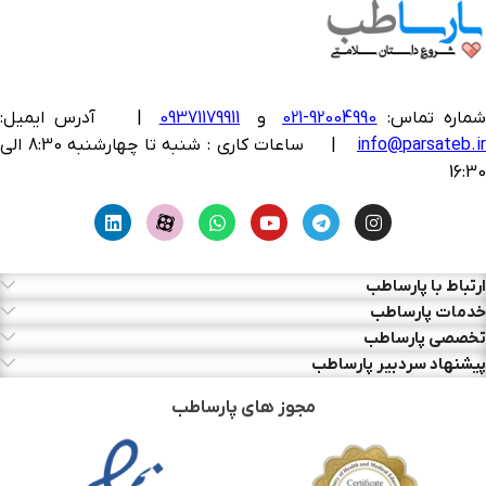
ماره تماس:
92004990-021
و
09371179911
|
آدرس ایمیل:
info@parsateb.i
| ساعات کاری : شنبه تا چهارشنبه 8:30 الی
16:30
ارتباط با پارساطب
خدمات پارساطب
تخصصی پارساطب
پیشنهاد سردبیر پارساطب
مجوز های پارساطب