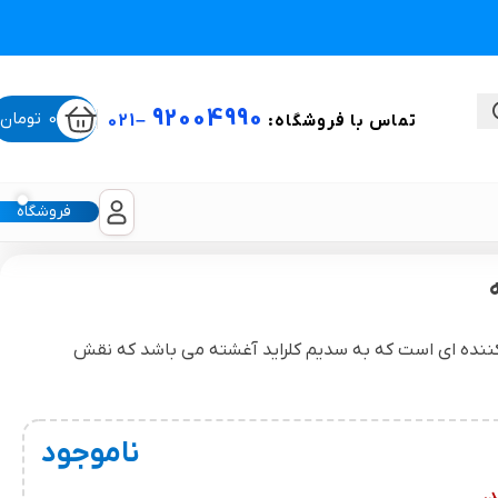
92004990
0
تومان
تماس با فروشگاه:
–
021
فروشگاه
ستی
کننده ای است که به سدیم کلراید آغشته می باشد که نقش
لیکون شیت
غبغب و لیفت صورت
ناموجود
.