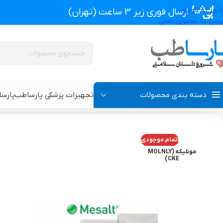
عبور به ناوبری
ارسال فوری زیر 3 ساعت (تهران)
رفتن به محتوای اصلی
دسته بندی محصولات
تجهیزات پزشکی پارساطب
پارس
تجهیزات پزشکی پارساطب
>
انواع پانسمان زخم
>
پانسمان جاذب
>
پانسمان
اتمام موجودی
پروتز اکسترنال و سوتین پروتز دار
سوتین طبی
مونلیکه (MOLNLY
CKE)
گن بعد از جراحی مردانه
سوتین طبی بعد از جرا
گن بعد از جراحی زنانه
گن تزریق چربی و پروتز
گن لاغری و گن بعد از زایمان
گن ژنیکوماستی سینه آ