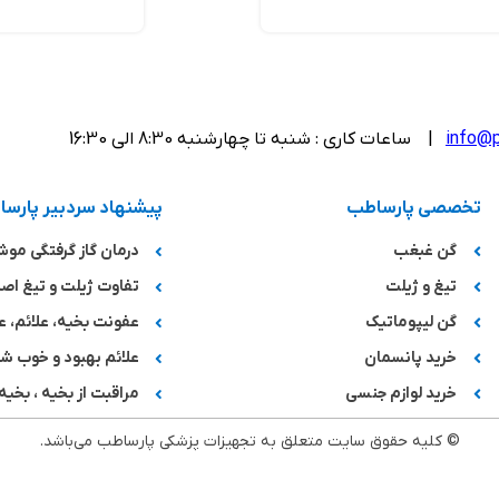
info@p
| ساعات کاری : شنبه تا چهارشنبه 8:30 الی 16:30
تخصصی پارساطب
پیشنهاد سردبیر پارس
گن غبغب
درمان گاز گرفتگی مو
تیغ و ژیلت
تفاوت ژیلت و تیغ اصل
گن لیپوماتیک
عفونت بخیه، علائم، ع
خرید پانسمان
علائم بهبود و خوب 
خرید لوازم جنسی
مراقبت از بخیه ، بخیه 
© کلیه حقوق سایت متعلق به تجهیزات پزشکی پارساطب می‌باشد.