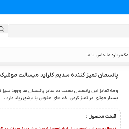
امگ
درباره ما
تماس با ما
 تمیز کننده سدیم کلراید میسالت مونلیکه
پانسمان تمیز کننده سدیم کلراید میسالت مونلیکه
گن لیپوماتیک
گن ابدومینوپلا
وجه تمایز این پانسمان نسبت به سایر پانسمان ها وجود تمیز 
بسیار موثری در تمیز کردن زخم های عفونی با ترشح زیاد دارد .
حی
گن لیپوماتیک و لیفت ران و باسن
نوار و ورق سی
 باسن
گن لیپوماتیک شکم و پهلو و پشت
گن لیپوساکشن 
قیمت محصول :
قایان
گن لیپوماتیک بازو ( براکیوپلاستی )
در حال حاضر این محصول در انبار موجود نیست و در دسترس نمی باشد