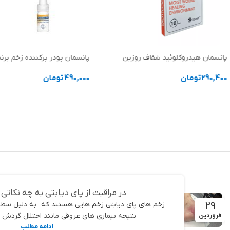
پانسمان هیدروکلوئید شفاف روزین
پانسمان پودر پرکننده زخم برن
290,400
تومان
490,000
تومان
انتخاب گزینه ها
انتخاب گزینه ها
در مراقبت از پای دیابتی به چه نکاتی 
29
زخم های پای دیابتی زخم هایی هستند که به دلیل سطو
نتیجه بیماری های عروقی مانند اختلال گردش خ
فروردین
ادامه مطلب