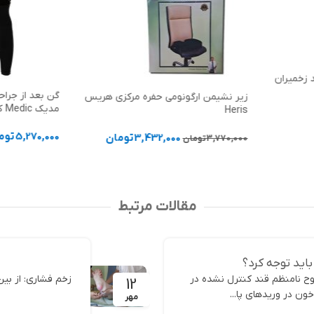
د زخمیران
گن بعد از جراح
زیر نشیمن ارگونومی حفره مرکزی هریس
مدیک Medic کد 3004E
Heris
5,270,000
توم
3,432,000
تومان
3,770,000
تومان
انتخاب گزینه 
افزودن به سبد خرید
مقالات مرتبط
باید توجه کرد؟
ح نامنظم قند کنترل نشده در
زخم فشاری: از بین
12
ون در وریدهای پا...
مهر