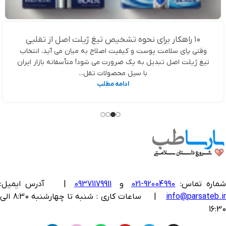
۱۰ راهکار برای نحوه تشخیص تیغ ژیلت اصل از تقلبی
وقتی پای سلامت پوست و کیفیت اصلاح به میان می آید، انتخاب
تیغ ژیلت اصل تبدیل به یک ضرورت می شود! متأسفانه بازار ایران
با سیل محصولات تقل...
ادامه مطلب
ماره تماس:
92004990-021
و
09371179911
|
آدرس ایمیل:
info@parsateb.i
| ساعات کاری : شنبه تا چهارشنبه 8:30 الی
16:30