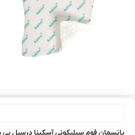
پانسمان فوم سیلیکونی آسکینا درسیل بی بران|  Dressil