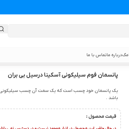
امگ
درباره ما
تماس با ما
وم سیلیکونی آسکینا درسیل بی بران
پانسمان فوم سیلیکونی آسکینا درسیل بی بران
گن لیپوماتیک
گن ابدومینوپلا
یک پانسمان خود چسب است که یک سمت آن چسب سیلیکونی نرم و
باشد .
حی
گن لیپوماتیک و لیفت ران و باسن
نوار و ورق سی
 باسن
گن لیپوماتیک شکم و پهلو و پشت
گن لیپوساکشن 
قیمت محصول :
قایان
گن لیپوماتیک بازو ( براکیوپلاستی )
در حال حاضر این محصول در انبار موجود نیست و در دسترس نمی باشد