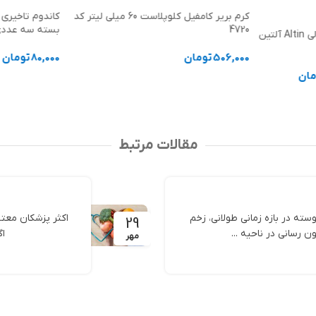
کرم بریر کامفیل کلوپلاست 60 میلی لیتر کد
4720
بسته سه عدد
اتو مو کراتینه حرفه ای دیجیتالی Altin آلتین
506,000
تومان
80,000
تومان
مان
افزودن به سبد خرید
افزودن به سب
مقالات مرتبط
ه در بازه زمانی طولانی، زخم
اکثر پزشکان معتق
29
رسانی در ناحیه ...
اگ
مهر