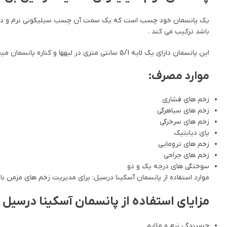
یک پانسمان خود چسب است که یک سمت آن چسب سیلیکونی نرم و در سمت 
باشد ترکیب می کند .
این پانسمان دارای یک لایه 5/1 سانتی متری در لبه­ها و کناره پانسمان می­باشد که در مناطق آسیب دیده متحرکی مثل زانوها، آرنج و کشاله ران که از این پانسمان استفاده می­شود به هیچ وجه جابه جایی صورت نمی­گیرد
موارد مصرف:
زخم های فشاری
زخم های سیاهرگی
زخم های سرخرگی
پای دیابتیک
زخم های ترومایی
زخم های جراحی
سوختگی های درجه یک و دو
موارد استفاده از پانسمان آسکینا درسیل: برای مدیریت زخم های مزمن ب
مزایای استفاده از پانسمان آسکینا درسیل
چسبندگی نرم و ملایم