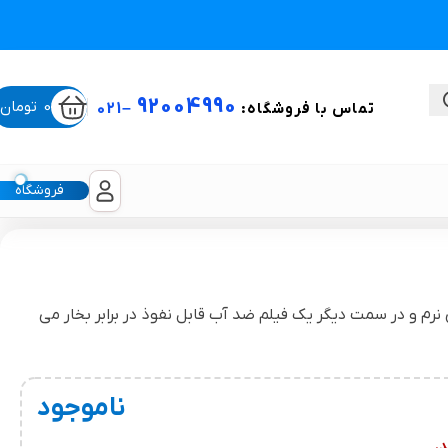
92004990
0
تومان
تماس با فروشگاه:
–
021
فروشگاه
ستی
 در سمت دیگر یک فیلم ضد آب قابل نفوذ در برابر بخار می
لیکون شیت
غبغب و لیفت صورت
ناموجود
.