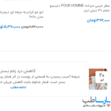
عطر جیبی مردانه POUR HOMME دلیسیو
حجم 30 میلی لیتر
مدل 6080
372,000
تومان
5,370,000
تو
6,230,000
تومان
افزودن به سبد خرید
افزودن به سبد خرید
کاهش درد زخم بستر
20
نتیجه آسیب رسیدن به قسمتی از پوست در اثر فشار پیوست
تیر
بستر است. فشار مداوم باعث کاهش جریان خون 
ادامه مطلب