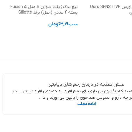
کاندوم تاخیری اورس Ours SENSITIVE
تیغ یدک ژیلت فیوژن 5 مدل Fusion 5
ی
بسته 4 عددی (اصل) برند Gillette
3,190,000
تومان
د خرید
افزودن به سبد خرید
نقش تغذیه در درمان زخم های دیابتی
دند که غذا بهترین دارو برای تمام افراد، به خصوص افراد دیابتی است.
ر چه دارو و انسولین قند خون را پایین می آورند و تا ...
ادامه مطلب