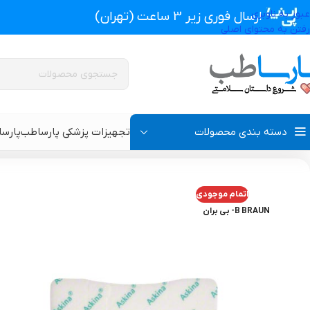
عبور به ناوبری
ارسال فوری زیر 3 ساعت (تهران)
رفتن به محتوای اصلی
دسته بندی محصولات
تجهیزات پزشکی پارساطب
پارس
تجهیزات پزشکی پارساطب
>
انواع پانسمان زخم
>
پانسمان فوم
>
پانسمان ف
اتمام موجودی
پروتز اکسترنال و سوتین پروتز دار
سوتین طبی
B BRAUN- بی بران
گن بعد از جراحی مردانه
سوتین طبی بعد از جرا
گن بعد از جراحی زنانه
گن تزریق چربی و پروتز
گن لاغری و گن بعد از زایمان
گن ژنیکوماستی سینه آ