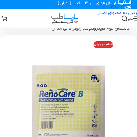
ارسال فوری زیر 3 ساعت (تهران)
عبور به ناوبری
رفتن به محتوای اصلی
منو
تجهیزات پزشکی پارساطب
>
انواع پانسمان زخم
>
پانسمان هیدروکلوئید
>
پانسمان فوم هیدروکلوئید رنوکر B تی اند ال
اتمام موجودی