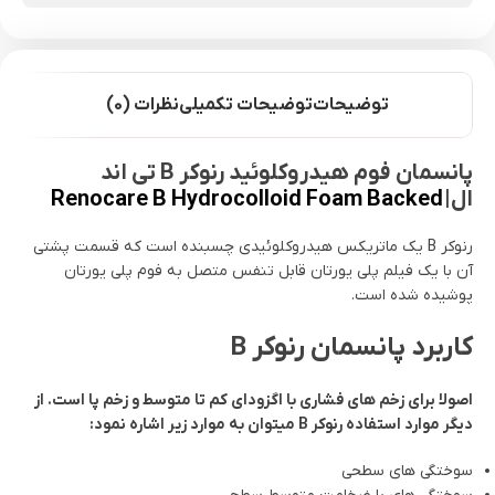
توضیحات
توضیحات تکمیلی
نظرات (0)
پانسمان فوم هیدروکلوئید رنوکر B تی اند
ال|
Renocare B Hydrocolloid Foam Backed
رنوکر B یک ماتریکس هیدروکلوئیدی چسبنده است که قسمت پشتی
آن با یک فیلم پلی یورتان قابل تنفس متصل به فوم پلی یورتان
پوشیده شده است.
کاربرد پانسمان رنوکر B
اصولا برای زخم های فشاری با اگزودای کم تا متوسط و زخم پا است. از
دیگر موارد استفاده رنوکر B میتوان به موارد زیر اشاره نمود:
سوختگی های سطحی