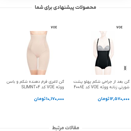
محصولات پیشنهادی برای شما
MEDIC
VOE
گن لاغری فرم دهنده شکم و باسن
سوتین طبی بعد از جراحی مدیک
ووئه VOE کد SLIMNT04
Medic کد 42577
10,170,000
تومان
3,370,000
تومان
انتخاب گزینه ها
انتخاب گزینه ها
مقالات مرتبط