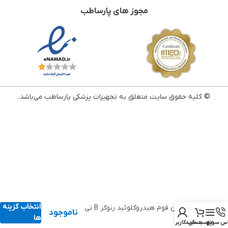
مجوز های پارساطب
© کلیه حقوق سایت متعلق به تجهیزات پزشکی پارساطب می‌باشد.
انتخاب گزینه
پانسمان فوم هیدروکلوئید رنوکر B تی
ناموجود
اند ال
ها
س سریع
منو
سبد خرید
حساب کاربری من