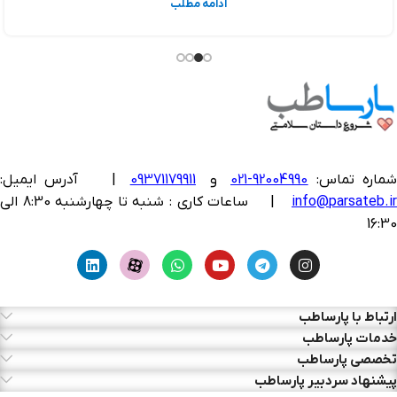
ادامه مطلب
ماره تماس:
92004990-021
و
09371179911
|
آدرس ایمیل:
info@parsateb.i
| ساعات کاری : شنبه تا چهارشنبه 8:30 الی
16:30
ارتباط با پارساطب
خدمات پارساطب
تخصصی پارساطب
پیشنهاد سردبیر پارساطب