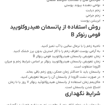
سوختگی های با ضخامت متوسط سطحی
نواحی دهنده پیوند پوستی
زخم دیابت
زخم جراحی
ابریشن پوست
روش استفاده از پانسمان هیدروکلویید
فومی رنوکر B
ناحیه زخم را با نرمال سالین یا آب تمیز کنید.
به آرامی پوست اطراف زخم را با گاز استریل بدون پرز خشک کنید.
زمان تعویض پانسمان هیدروکلویید فومی رنوکر B
زمان تعویض پانسمان هیدروکلویید رنوکر بر اساس شرایط زخم و میزان
اگزودا متفاوت است.
پانسمان باید تا حداکثر زمان ممکن روی زخم باقی بماند.
در صورت نشت اگزودا از پانسمان آن را سریعا تعویض کنید.
ماکزیمم زمان استفاده از پانسمان هیدروکلوئید رنوکر 7 روز یا تا زمان
اشباع شدن پانسمان است.
شرایط نگهداری
پانسمان را در دمای اتاق، دور از رطوبت، نور مستقیم خورشید نگهداری