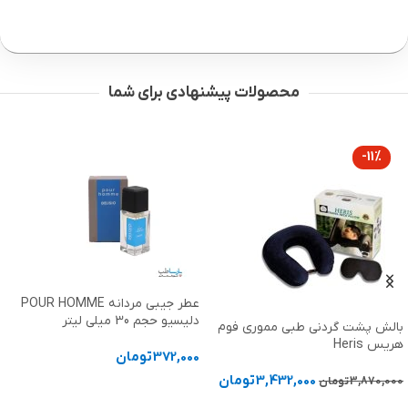
محصولات پیشنهادی برای شما
-11%
عطر جیبی مردانه POUR HOMME
دلیسیو حجم 30 میلی لیتر
بالش پشت گردنی طبی مموری فوم
هریس Heris
372,000
تومان
3,432,000
تومان
3,870,000
تومان
افزودن به سبد خرید