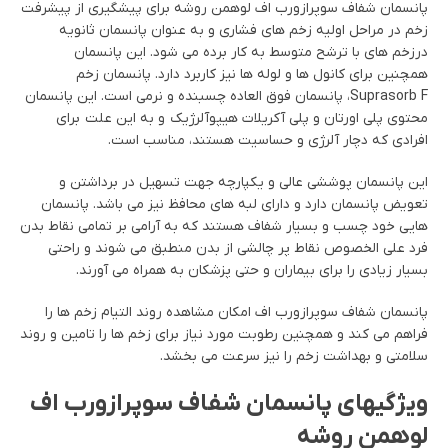
پانسمان شفاف سوپرازورب اف لوهمن روشه برای پیشگیری از پیشرفت
زخم در مراحل اولیه زخم های فشاری و به عنوان پانسمان ثانویه
درزخم های با ترشح متوسط به کار برده می شود. این پانسمان
همچنین برای کانول ها و لوله ها نیز کاربرد دارد. پانسمان زخم
Suprasorb F، پانسمان فوق العاده چسبنده و نرمی است. این پانسمان
محتوی پلی اورتان و پلی آکریلات هیپوآلرژیک و به این علت برای
افرادی که دچار آلرژی و حساسیت هستند، مناسب است.
این پانسمان پوششی عالی و یکپارچه جهت تسهیل در برداشتن و
تعویض پانسمان دارد و دارای لبه های محافظ نیز می باشد. پانسمان
هایی خود چسب و بسیار شفاف هستند که به آرامی بر تمامی نقاط بدن
فرد علی الخصوص نقاط پر چالشی از بدن منطبق می شوند و راحتی
بسیار زیادی را برای بیماران و حتی پزشکان به همراه می آورند.
پانسمان شفاف سوپرازورب اف امکان مشاهده روند التیام زخم ها را
فراهم می کند و همچنین رطوبت مورد نیاز برای زخم ها را تامین و روند
سلامتی و بهداشت زخم را نیز سرعت می بخشد.
ویژگیهای پانسمان شفاف سوپرازورب اف
لوهمن روشه