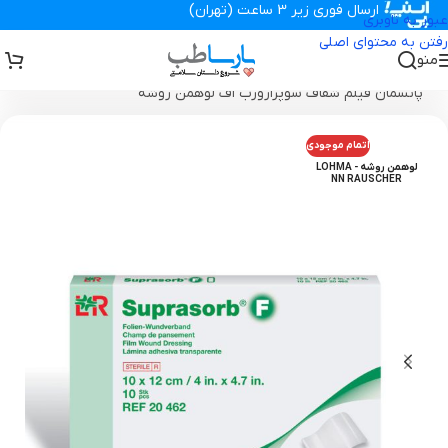
ارسال فوری زیر 3 ساعت (تهران)
عبور به ناوبری
رفتن به محتوای اصلی
منو
تجهیزات پزشکی پارساطب
>
انواع پانسمان زخم
>
پانسمان شفاف
>
پانسمان فیلم شفاف سوپرازورب اف لوهمن روشه
اتمام موجودی
لوهمن روشه - LOHMA
NN RAUSCHER