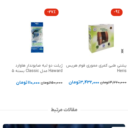
-27%
VOE
گن بعد از جراحی لیپوماتیک تمام
ژیلت دو لبه صابوندار هاوارد
بدن ووئه VOE کد 5011
Haward مدل Classic بسته 5
عددی
18,070,000
تومان
110,000
تومان
150,000
تومان
انتخاب گزینه ها
افزودن به سبد خرید
مقالات مرتبط