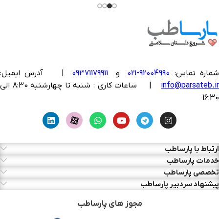
ماره تماس:
92004990-021
و
09371179911
|
آدرس ایمیل:
info@parsateb.i
| ساعات کاری : شنبه تا چهارشنبه 8:30 الی
16:30
ارتباط با پارساطب
خدمات پارساطب
تخصصی پارساطب
پیشنهاد سردبیر پارساطب
مجوز های پارساطب