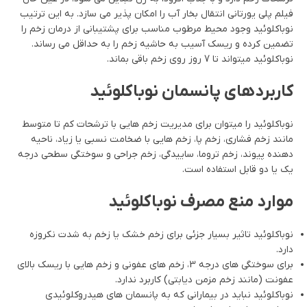
فیلم پلی یورتانی انتقال بخار آب را امکان پذیر می سازد. به این ترتیب
نوباکلوئید وجود محیط مرطوب مناسب برای پشتیبانی از درمان زخم را
تضمین کرده و ریسک آسیب به حاشیه زخم را به حداقل می رساند.
نوباکلوئید میتواند تا 7 روز روی زخم باقی بماند.
کاربردهای پانسمان نوباکلوئید
نوباکلوئید را میتوان برای مدیریت زخم هایی با ترشحات کم تا متوسط
مانند زخم فشاری، زخم پا، زخم هایی با ضخامت نسبی یا زیاد، ناحیه
دهنده پیوند، زخم تروما، ساییدگی، زخم جراحی و سوختگی سطحی درجه
یک یا دو قابل استفاده است.
موارد منع مصرف نوباکلوئید
نوباکلوئید تاثیر بسیار جزئی برای زخم خشک یا زخم به شدت نکروزه
دارد.
برای سوختگی های درجه 3، زخم های عفونی و زخم هایی با ریسک بالای
عفونت (مانند زخم مزمن دیابتی) کاربرد ندارد.
نوباکلوئید نباید در بیمارانی که به پانسمان های هیدروکلوئیدی