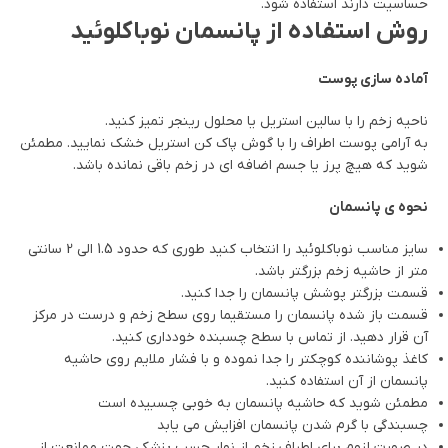
حساسیت دارند استفاده شود.
روش استفاده از پانسمان نوباکلوئید
آماده سازی پوست
ناحیه زخم را با سالین استریل یا محلول رینجر تمیز کنید.
به آرامی پوست اطراف را با گوش پاک کن استریل خشک نمایید. مطمئن
شوید که هیچ پرز یا جسم اضافه ای در زخم باقی نمانده باشد.
نحوه ی پانسمان
سایز مناسب نوباکلوئید را انتخاب کنید طوری که حدود 1.5 الی 2 سانتی
متر از حاشیه زخم بزرگتر باشد.
قسمت بزرگتر پوشش پانسمان را جدا کنید.
قسمت باز شده پانسمان را مستقیما روی سطح زخم و درست در مرکز
آن قرار دهید. از تماس با سطح چسبنده خودداری کنید.
کاغذ پوشاننده کوچکتر را جدا نموده و با فشار ملایم روی حاشیه
پانسمان از آن استفاده کنید.
مطمئن شوید که حاشیه پانسمان به خوبی چسبیده است
چسبندگی با گرم شدن پانسمان افزایش می یابد
در صورت لزوم برای اطراف زخم از نوار چسب پزشکی جهت ممانعت از