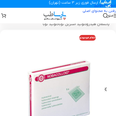
ارسال فوری زیر 3 ساعت (تهران)
عبور به ناوبری
رفتن به محتوای اصلی
منو
تجهیزات پزشکی پارساطب
>
انواع پانسمان زخم
>
پانسمان هیدروکلوئید
>
پانسمان هیدروکلوئید استریل نوباکلوئید نوبا
اتمام موجودی