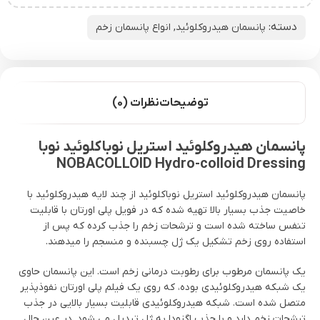
دسته:
پانسمان هیدروکلوئید
,
انواع پانسمان زخم
توضیحات
نظرات (0)
پانسمان هیدروکلوئید استریل نوباکلوئید نوبا
NOBACOLLOID Hydro-colloid Dressing
پانسمان هیدروکلوئید استریل نوباکلوئید از چند لایه هیدروکلوئید با
خاصیت جذب بسیار بالا تهیه شده که در فویل پلی اورتان با قابلیت
تنفس ساخته شده است و ترشحات زخم را جذب کرده که پس از
استفاده روی زخم تشکیل یک ژل چسبنده و منسجم را میدهند.
یک پانسمان مرطوب برای رطوبت درمانی زخم است. این پانسمان حاوی
یک شبکه هیدروکلوئیدی بوده، که روی یک فیلم پلی اورتان نفوذپذیر
متصل شده است. شبکه هیدروکلوئیدی قابلیت بسیار بالایی در جذب
ترشحات زخم دارد و با جذب اگزودا به ژل تبدیل می شود. در عین حال