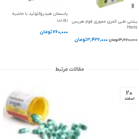
پانسمان هیدروکلوئید با حاشیه
روزین
پشتی طبی کمری مموری فوم هریس
Heris
760,000
تومان
3,432,000
تومان
3,770,000
تومان
انتخاب گزینه ها
افزودن به سبد خرید
مقالات مرتبط
20
اسفند