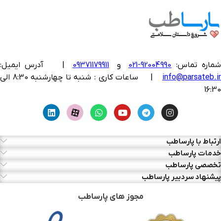
ماره تماس:
92004990-021
و
09371179911
|
آدرس ایمیل:
info@parsateb.i
| ساعات کاری : شنبه تا چهارشنبه 8:30 الی
16:30
ارتباط با پارساطب
خدمات پارساطب
تخصصی پارساطب
پیشنهاد سردبیر پارساطب
مجوز های پارساطب