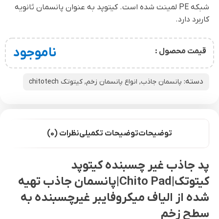
شبکه PE لمینت شده است. کیتوپد به عنوان پانسمان ثانویه
کاربرد دارد.
ناموجود
قیمت محصول :
دسته:
پانسمان جاذب
,
انواع پانسمان زخم
,
کیتوتک chitotech
توضیحات
توضیحات تکمیلی
نظرات (0)
پد جاذب غیر چسبنده کیتوپد
کیتوتک|Chito Pad|
پانسمان جاذب تهیه
شده از الیاف میکروفایبر غیرچسبنده به
سطح زخم