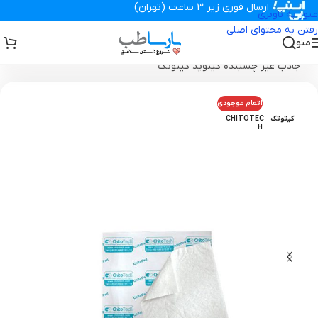
ارسال فوری زیر 3 ساعت (تهران)
عبور به ناوبری
رفتن به محتوای اصلی
منو
تجهیزات پزشکی پارساطب
>
انواع پانسمان زخم
>
پانسمان جاذب
>
پد
جاذب غیر چسبنده کیتوپد کیتوتک
اتمام موجودی
کیتوتک – CHITOTEC
H