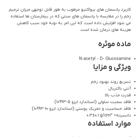
کاربرد پانسمان های بیواکتیو مرطوب به طور قابل توجهی میزان ترمیم
زخم را در مقایسه با پانسمان های سنتی که در بیمارستان ها استفاده
می شود افزایش داده است. که این امر به نوبه خود سبب کاهش
هزینه های درمان شده است.
ماده موثره
N-acetyl – D- Glucosamine
ویژگی و مزایا
تسریع روند بهبود زخم
آنتی باکتریال
قدرت جذب بالا
فاقد سمیت سلولی (استاندارد ایزو 5-10993)
فاقد حساسیت و تحریک پوستی (استاندارد ایزو 10-10993)
دانسیته=
0.3±0.1 g/cm
3
موارد استفاده