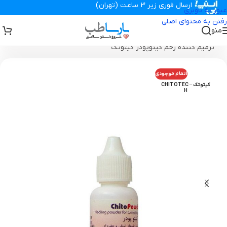
ارسال فوری زیر 3 ساعت (تهران)
عبور به ناوبری
رفتن به محتوای اصلی
منو
تجهیزات پزشکی پارساطب
>
انواع پانسمان زخم
>
پانسمان آلژینات
>
پودر
ترمیم کننده زخم کیتوپودر کیتوتک
اتمام موجودی
کیتوتک – CHITOTEC
H