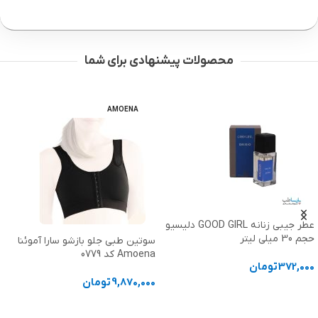
محصولات پیشنهادی برای شما
AMOENA
ژیلت دستگاه فیوژن Fusion 5 با دو
یدک (اصل) برند ژیلت Gillette
سوتین طبی جلو بازشو سارا آموئنا
Amoena کد 0779
2,040,000
تومان
9,870,000
تومان
افزودن به سبد خرید
انتخاب گزینه ها