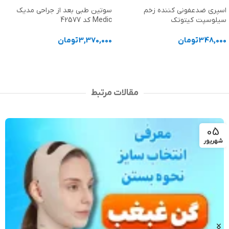
حجم 30 میلی لیتر
سوتین طبی بعد از جراحی مدیک
Medic کد 42577
372,000
تومان
3,370,000
تومان
افزودن به سبد خرید
انتخاب گزینه ها
مقالات مرتبط
05
شهریور