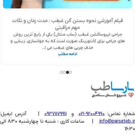
فیلم آموزشی نحوه بستن گن غبغب : مدت زمان و نکات
مهم مراقبتی
جراحی لیپوساکشن غبغب (ساب منتال) یکی از رایج ترین روش
های جراحی برای کانتورینگ صورت است که به جوانسازی، زیبایی و
حذف چربی های غبغب می ا...
ادامه مطلب
ماره تماس:
92004990-021
و
09371179911
|
آدرس ایمیل:
info@parsateb.i
| ساعات کاری : شنبه تا چهارشنبه 8:30 الی
16:30