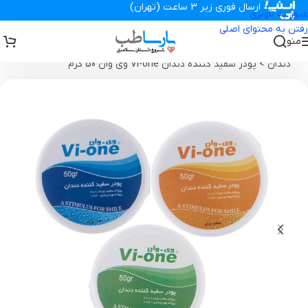
ارسال فوری زیر 3 ساعت (تهران)
عبور به ناوبری
رفتن به محتوای اصلی
منو
تجهیزات پزشکی پارساطب
>
محصولات بهداشتی
>
محصولات دهان و
دندان
>
پودر سفید کننده دندان Vi-one وی وان 50 گرم