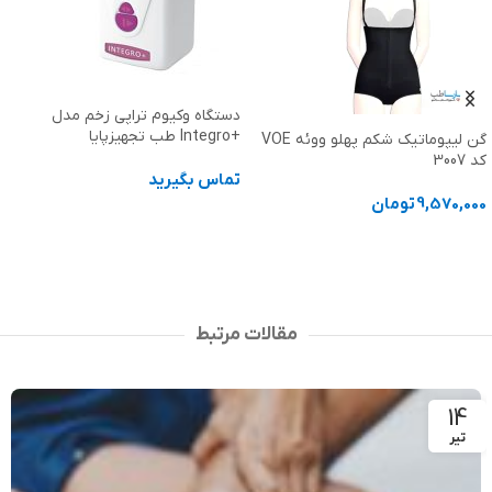
دستگاه وکیوم تراپی زخم مدل
+Integro طب تجهیزپایا
گن لیپوماتیک شکم پهلو ووئه VOE
کد 3007
تماس بگیرید
9,570,000
تومان
اطلاعات بیشتر
انتخاب گزینه ها
مقالات مرتبط
14
تیر