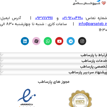
ماره تماس:
92004990-021
و
09371179911
|
آدرس ایمیل:
info@parsateb.i
| ساعات کاری : شنبه تا چهارشنبه 8:30 الی
16:30
ارتباط با پارساطب
خدمات پارساطب
تخصصی پارساطب
پیشنهاد سردبیر پارساطب
مجوز های پارساطب