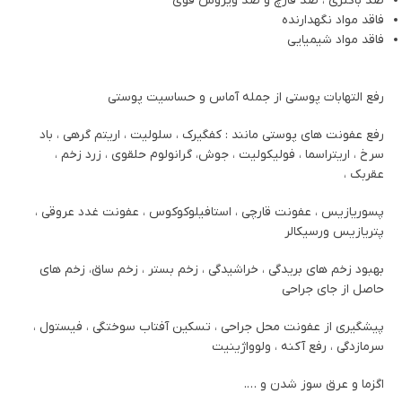
ضد باکتری ، ضد قارچ و ضد ویروس قوی
فاقد مواد نگهدارنده
فاقد مواد شیمیایی
رفع التهابات پوستی از جمله آماس و حساسیت پوستی
رفع عفونت های پوستی مانند : کفگیرک ، سلولیت ، اریتم گرهی ، باد
سرخ ، اریتراسما ، فولیکولیت ، جوش، گرانولوم حلقوی ، زرد زخم ،
عقربک ،
پسوریازیس ، عفونت قارچی ، استافیلوکوکوس ، عفونت غدد عروقی ،
پتریازیس ورسیکالر
بهبود زخم های بریدگی ، خراشیدگی ، زخم بستر ، زخم ساق، زخم های
حاصل از جای جراحی
پیشگیری از عفونت محل جراحی ، تسکین آفتاب سوختگی ، فیستول ،
سرمازدگی ، رفع آکنه ، ولوواژینیت
اگزما و عرق سوز شدن و ….