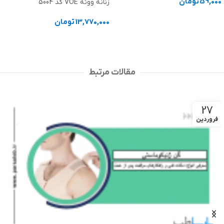
زنانه ووئه VOE کد 5004
1,670,000
تومان
13,770,000
تومان
انتخاب گزینه ها
انتخاب گزینه ها
مقالات مرتبط
27
فروردین