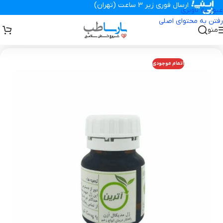
ارسال فوری زیر 3 ساعت (تهران)
عبور به ناوبری
رفتن به محتوای اصلی
منو
تجهیزات پزشکی پارساطب
>
انواع پانسمان زخم
>
ژل ازن آترین
اتمام موجودی