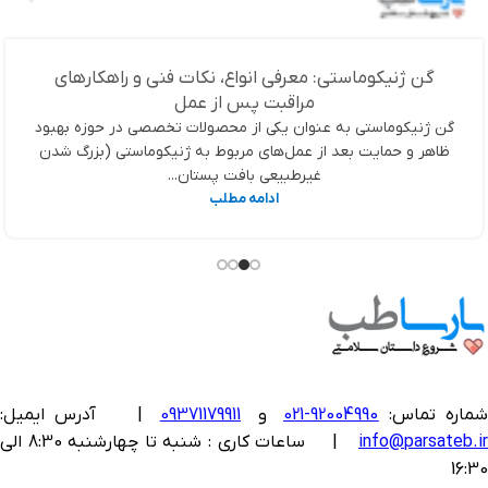
گن ژنیکوماستی: معرفی انواع، نکات فنی و راهکارهای
مراقبت پس از عمل
گن ژنیکوماستی به عنوان یکی از محصولات تخصصی در حوزه بهبود
ظاهر و حمایت بعد از عمل‌های مربوط به ژنیکوماستی (بزرگ شدن
غیرطبیعی بافت پستان...
ادامه مطلب
ماره تماس:
92004990-021
و
09371179911
|
آدرس ایمیل:
info@parsateb.i
| ساعات کاری : شنبه تا چهارشنبه 8:30 الی
16:30