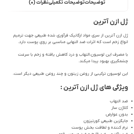
توضیحات
توضیحات تکمیلی
نظرات (0)
ژل ازن آترین
ژل ازن آترین از سری مواد ارگانیک فرآوری شده طبیعی جهت ترمیم
انواع زخم است که اثرات ضد التهابی مناسبی بر روی پوست دارد.
با مصرف این لوسیون،التهاب و درد کاهش یافته و زخم با سرعت
چشمگیری بهبود پیدا میکند.
این لوسیون ترکیبی از روغن زیتون و چند روغن طبیعی دیگر است.
ویژگی های ژل ازن آترین :
ضد التهاب
کلاژن ساز
بدون عوارض
جایگزین طبیعی کورتیزون
نرم کننده و لطافت بخش پوست