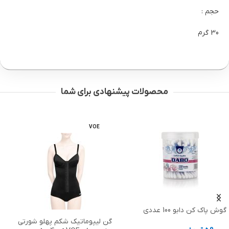
حجم :
30 گرم
محصولات پیشنهادی برای شما
MEDIC
VOE
گن لیپوماتیک شکم پهلو شورتی
کش دور سینه مدیک Medic کد 789