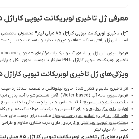
معرفی ژل تاخیری لوبریکانت تیوپی کاراژل 85 میلی لیتر
“ژل تاخیری لوبریکانت تیوپی کاراژل 85 میلی لیتر”
است. این ژل بافتی سبک، شفاف و غیرچرب دارد و به‌سرعت جذب پوست م
تاخیری لوبریکانت تیوپی کاراژل با PH سازگار با پوست، بدون الکل و پارابن است و برای استفاده‌ی ایمن و بدون تحریک پوستی مناسب می‌باشد.
ویژگی‌های ژل تاخیری لوبریکانت تیوپی کاراژل 85 میلی لیتر
اثر تاخیری ملایم و کنترل‌شده:
حاوی لیدوکائین با غلظت استاندارد جهت
فرمولاسیون پایه آب (Water-based):
قابل شست‌وشو با آب، بدون ایجاد 
بافت سبک و جذب سریع:
فاقد احساس چربی یا چسبندگی با جذب سریع 
افزایش لغزندگی طبیعی:
دارای گلیسرین و ترکیبات مرطوب‌کننده برای ک
فاقد الکل، پارابن و اسانس‌های حساسیت‌زا:
مناسب برای پوست‌های حساس
بسته‌بندی تیوپی بهداشتی و کاربردی:
دارای درب فشاری مقاوم و طراحی قا
حجم :
80 میلی لیتر
کاربردهای ژل تاخیری لوبریکانت تیوپی کاراژل 85 میلی لیتر