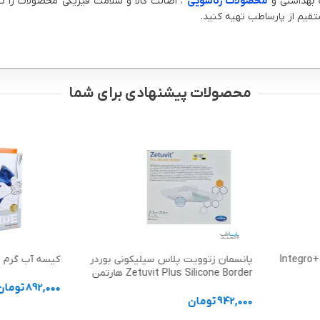
ت بهداشتی و
محصولات زناشویی
، اصالت کالا و سلامت فیزیکی محصولات را تض
محصولات پیشنهادی برای شما
دستگاه وکیوم تراپی زخم مدل +Integro
پانسمان زتوویت پلاس سیلیکونی بوردر
کیسه آب گرم دو
Zetuvit Plus Silicone Border هارتمن
892,000
تومان
942,000
تومان
انتخاب گزینه 