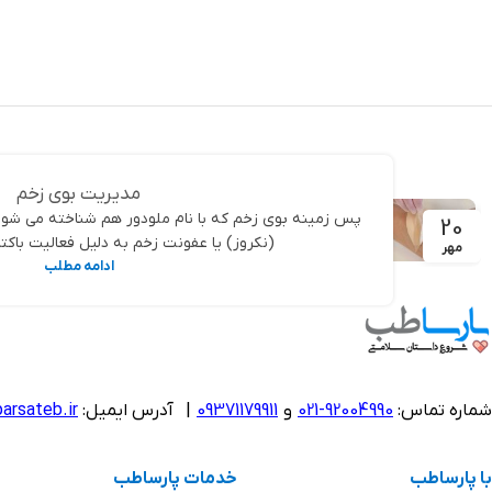
اطلاعات بیشتر
مدیریت بوی زخم
پس زمینه بوی زخم که با نام ملودور هم شناخته می شود
20
(نکروز) یا عفونت زخم به دلیل فعالیت باکت
مهر
ادامه مطلب
شماره تماس:
92004990-021
و
09371179911
|
آدرس ایمیل:
arsateb.ir
با پارساطب
خدمات پارساطب