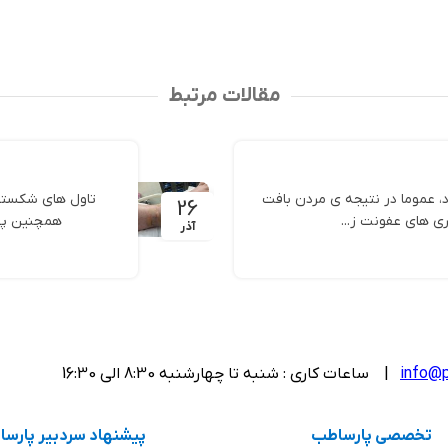
انتخاب گزینه ها
مقالات مرتبط
، عموما در نتیجه ی مردن بافت
تاول های شکستگی
26
ری های عفونت ز...
همچنین پس 
آذر
info@p
| ساعات کاری : شنبه تا چهارشنبه 8:30 الی 16:30
تخصصی پارساطب
پیشنهاد سردبیر پارس