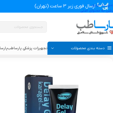
عبور به ناوبری
ارسال فوری زیر 3 ساعت (تهران)
رفتن به محتوای اصلی
دسته بندی محصولات
تجهیزات پزشکی پارساطب
پارس
تجهیزات پزشکی پارساطب
>
محصولات بهداشتی
>
محصولات زناشویی
>
ژل تا
پروتز اکسترنال و سوتین پروتز دار
سوتین طبی
گن بعد از جراحی مردانه
سوتین طبی بعد از جرا
گن بعد از جراحی زنانه
گن تزریق چربی و پروتز
گن لاغری و گن بعد از زایمان
گن ژنیکوماستی سینه آ