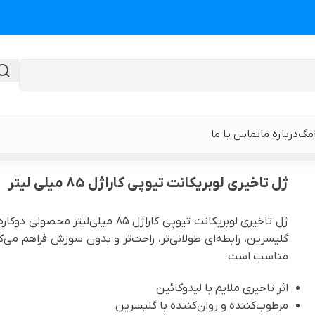
امگ
درباره ما
تماس با ما
خیری لوبریکانت تیوپی کاراژل 85 میلی لیتر
ژل تاخیری لوبریکانت تیوپی کاراژل 85 میلی لیتر
گن لیپوماتیک
گن ابدومینوپلا
ژل تاخیری لوبریکانت تیوپی کاراژل 5
گلیسرین، رابطه‌ای طولانی‌تر، راحت‌تر و بدون سوزش فراهم می‌کن
حی
گن لیپوماتیک و لیفت ران و باسن
نوار و ورق سی
مناسب است.
 باسن
گن لیپوماتیک شکم و پهلو و پشت
گن لیپوساکشن 
اثر تاخیری ملایم با لیدوکائین
قایان
مرطوب‌کننده و روان‌کننده با گلیسرین
گن لیپوماتیک بازو ( براکیوپلاستی )