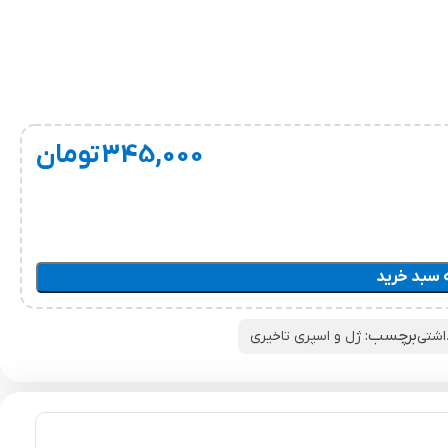
345,000
تومان
 سبد خرید
برچسب:
اشتی
ژل و اسپری تاخیری