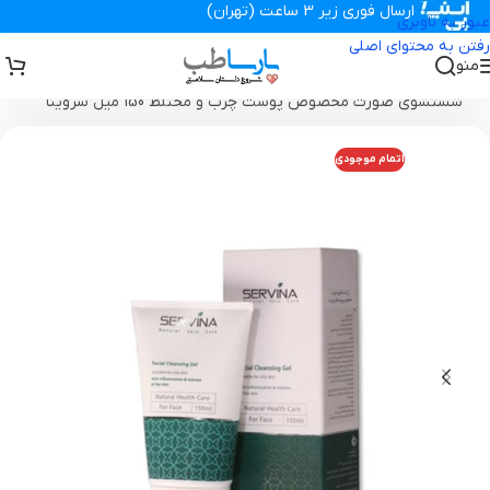
ارسال فوری زیر 3 ساعت (تهران)
عبور به ناوبری
رفتن به محتوای اصلی
منو
تجهیزات پزشکی پارساطب
>
محصولات بهداشتی
>
مراقبت پوست
>
ژل
شستشوی صورت مخصوص پوست چرب و مختلط 150 میل سروینا
اتمام موجودی